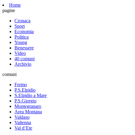
Home
pagine
Cronaca
Sport
Economia
Politica
Young
Benessere
Video
40 comuni
Archivio
comuni
Fermo
P.S.Elpidio
S.Elpidio a Mare
P.S.Giorgio
Montegranaro
Area Montana
Valdaso
Valtenna
Val d’Ete