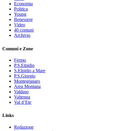
Economia
Politica
Young
Benessere
Video
40 comuni
Archivio
Comuni e Zone
Fermo
P.S.Elpidio
S.Elpidio a Mare
P.S.Giorgio
Montegranaro
Area Montana
Valdaso
Valtenna
Val d’Ete
Links
Redazione