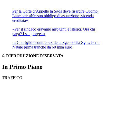
Per la Corte d’Appello la Sgds deve risarcire Cuomo.
Lanciotti: «Nessun obbligo di assunzione, vicenda
ereditata»
«Per il sindaco eravamo arroganti e isterici. Ora chi
paga? I sangiorgesi»
In Consiglio i conti 2023 della Sge e della Sgds. Per il
Natale prima tranche da 60 mila euro
© RIPRODUZIONE RISERVATA
In Primo Piano
TRAFFICO