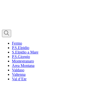
Fermo
P.S.Elpidio
S.Elpidio a Mare
P.S.Giorgio
Montegranaro
Area Montana
Valdaso
Valtenna
Val d’Ete