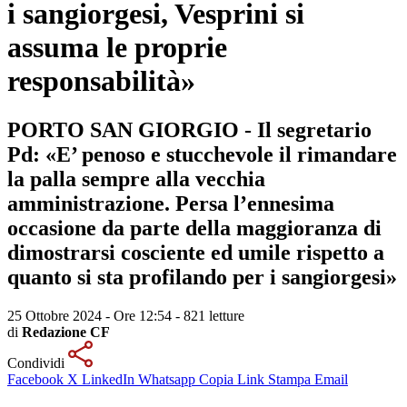
i sangiorgesi, Vesprini si
assuma le proprie
responsabilità»
PORTO SAN GIORGIO - Il segretario
Pd: «E’ penoso e stucchevole il rimandare
la palla sempre alla vecchia
amministrazione. Persa l’ennesima
occasione da parte della maggioranza di
dimostrarsi cosciente ed umile rispetto a
quanto si sta profilando per i sangiorgesi»
25 Ottobre 2024 - Ore 12:54
-
821 letture
di
Redazione CF
Condividi
Facebook
X
LinkedIn
Whatsapp
Copia Link
Stampa
Email