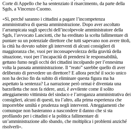
Corte di Appello che ha sentenziato il risarcimento, da parte della
Sgds, a Vincenzo Cuomo.
«Sì, perché saranno i cittadini a pagare l’incompetenza
amministrativa di questa amministrazione. Dopo aver ascoltato
l’arrampicata sugli specchi dell’incolpevole amministratore della
Sgds, l’avvocato Lanciotti, che ha ereditato la scelta fallimentare di
puntare su un potenziale direttore che tutti sapevano non avere titoli,
la città ha dovuto subire gli interventi di alcuni consiglieri di
maggioranza che, vuoi per inconsapevolezza della gravità della
situazione, vuoi per l’incapacità di prendersi le responsabilità,
gettano fumo negli occhi dei cittadini incolpando per l’ennesima
volta la passata amministrazione. Il “reato” sarebbe quello di aver
deliberato di prevedere un direttore? E allora perché il socio unico
non ha deciso fin da subito di eliminare questa figura ma ha
aspettato la sentenza? La narrazione però ormai è diventata una
barzelletta che non fa ridere, anzi, è avvilente come il solito
atteggiamento vittimista del sindaco e l’arroganza amministrativa dei
consiglieri, alcuni di questi, tra l’altro, alla prima esperienza che
imporrebbe umiltà e prudenza negli interventi. Atteggiamenti che
comunque non basteranno a nascondere il danno che si sta
profilando per i cittadini e la politica fallimentare di
un’amministrazione allo sbando, che moltiplica i problemi anziché
risolverli».