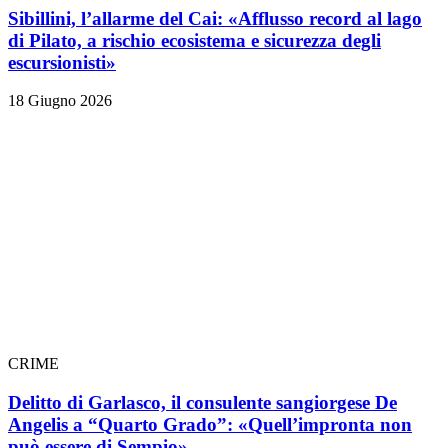
Sibillini, l’allarme del Cai: «Afflusso record al lago
di Pilato, a rischio ecosistema e sicurezza degli
escursionisti»
18 Giugno 2026
CRIME
Delitto di Garlasco, il consulente sangiorgese De
Angelis a “Quarto Grado”: «Quell’impronta non
può essere di Sempio»