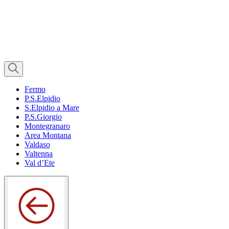
Fermo
P.S.Elpidio
S.Elpidio a Mare
P.S.Giorgio
Montegranaro
Area Montana
Valdaso
Valtenna
Val d’Ete