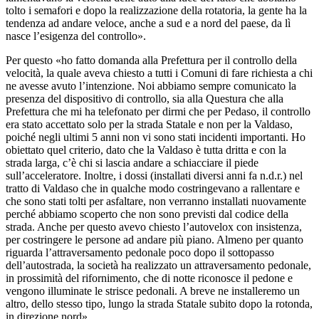
tolto i semafori e dopo la realizzazione della rotatoria, la gente ha la
tendenza ad andare veloce, anche a sud e a nord del paese, da lì
nasce l’esigenza del controllo».
Per questo «ho fatto domanda alla Prefettura per il controllo della
velocità, la quale aveva chiesto a tutti i Comuni di fare richiesta a chi
ne avesse avuto l’intenzione. Noi abbiamo sempre comunicato la
presenza del dispositivo di controllo, sia alla Questura che alla
Prefettura che mi ha telefonato per dirmi che per Pedaso, il controllo
era stato accettato solo per la strada Statale e non per la Valdaso,
poiché negli ultimi 5 anni non vi sono stati incidenti importanti. Ho
obiettato quel criterio, dato che la Valdaso è tutta dritta e con la
strada larga, c’è chi si lascia andare a schiacciare il piede
sull’acceleratore. Inoltre, i dossi (installati diversi anni fa n.d.r.) nel
tratto di Valdaso che in qualche modo costringevano a rallentare e
che sono stati tolti per asfaltare, non verranno installati nuovamente
perché abbiamo scoperto che non sono previsti dal codice della
strada. Anche per questo avevo chiesto l’autovelox con insistenza,
per costringere le persone ad andare più piano. Almeno per quanto
riguarda l’attraversamento pedonale poco dopo il sottopasso
dell’autostrada, la società ha realizzato un attraversamento pedonale,
in prossimità del rifornimento, che di notte riconosce il pedone e
vengono illuminate le strisce pedonali. A breve ne installeremo un
altro, dello stesso tipo, lungo la strada Statale subito dopo la rotonda,
in direzione nord».