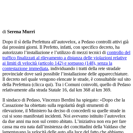
di
Serena Murri
Dopo il sì della Prefettura all’autovelox, a Pedaso controlli attivi già
dai prossimi giorni. Il Prefetto, infatti, con specifico decreto, ha
autorizzato l’installazione e l’utilizzo di mezzi tecnici di
controllo del
traffico finalizzati al rilevamento a distanza delle violazioni relative
ai limiti di velocità (articolo 142) e sorpasso (148), senza la
contestazione immediata
, individuando i tratti della rete stradale
provinciale dove sarà possibile l’installazione delle apparecchiature.
Il decreto nel quale vengono elencate le strade, è consultabile sul sito
della Prefettura (clicca qui). Tra i Comuni coinvolti, quello di Pedaso
relativamente alla strada Statale 16, dal km 368 al km 369.
Il sindaco di Pedaso, Vincenzo Berdini ha spiegato: «Dopo che la
Cassazione ha obiettato sulla regolarità degli strumenti di
rilevazione, il Ministero ha deciso di concederli su quelle strade in
cui si sono manifestati incidenti. Noi avevamo istituito l’autovelox
da due anni ma non sul centro abitato. L’iniziativa non era per fare
cassa ma era nata dall’insistenza dei concittadini della Valdaso che
lamentavano la velocità delle auto alla luce del fatto che abbiamo