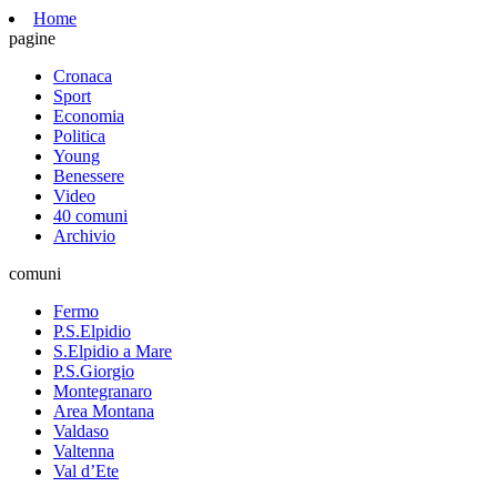
Home
pagine
Cronaca
Sport
Economia
Politica
Young
Benessere
Video
40 comuni
Archivio
comuni
Fermo
P.S.Elpidio
S.Elpidio a Mare
P.S.Giorgio
Montegranaro
Area Montana
Valdaso
Valtenna
Val d’Ete