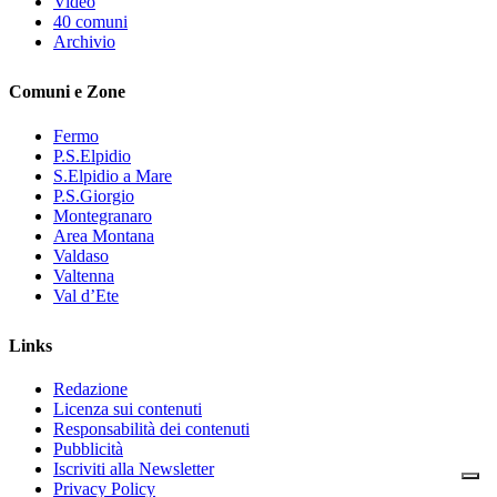
Video
40 comuni
Archivio
Comuni e Zone
Fermo
P.S.Elpidio
S.Elpidio a Mare
P.S.Giorgio
Montegranaro
Area Montana
Valdaso
Valtenna
Val d’Ete
Links
Redazione
Licenza sui contenuti
Responsabilità dei contenuti
Pubblicità
Iscriviti alla Newsletter
Privacy Policy