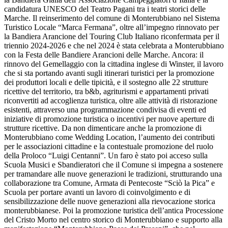
candidatura UNESCO del Teatro Pagani tra i teatri storici delle
Marche. Il reinserimento del comune di Monterubbiano nel Sistema
Turistico Locale “Marca Fermana”, oltre all’impegno rinnovato per
la Bandiera Arancione del Touring Club Italiano riconfermata per il
triennio 2024-2026 e che nel 2024 è stata celebrata a Monterubbiano
con la Festa delle Bandiere Arancioni delle Marche. Ancora: il
rinnovo del Gemellaggio con la cittadina inglese di Winster, il lavoro
che si sta portando avanti sugli itinerari turistici per la promozione
dei produttori locali e delle tipicità, e il sostegno alle 22 strutture
ricettive del territorio, tra b&b, agriturismi e appartamenti privati
riconvertiti ad accoglienza turistica, oltre alle attività di ristorazione
esistenti, attraverso una programmazione condivisa di eventi ed
iniziative di promozione turistica o incentivi per nuove aperture di
strutture ricettive. Da non dimenticare anche la promozione di
Monterubbiano come Wedding Location, l’aumento dei contributi
per le associazioni cittadine e la contestuale promozione del ruolo
della Proloco “Luigi Centanni”. Un faro è stato poi acceso sulla
Scuola Musici e Sbandieratori che il Comune si impegna a sostenere
per tramandare alle nuove generazioni le tradizioni, strutturando una
collaborazione tra Comune, Armata di Pentecoste “Sciò la Pica” e
Scuola per portare avanti un lavoro di coinvolgimento e di
sensibilizzazione delle nuove generazioni alla rievocazione storica
monterubbianese. Poi la promozione turistica dell’antica Processione
del Cristo Morto nel centro storico di Monterubbiano e supporto alla