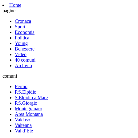
Home
pagine
Cronaca
Sport
Economia
Politica
Young
Benessere
Video
40 comuni
Archivio
comuni
Fermo
P.S.Elpidio
S.Elpidio a Mare
P.S.Giorgio
Montegranaro
Area Montana
Valdaso
Valtenna
Val d’Ete