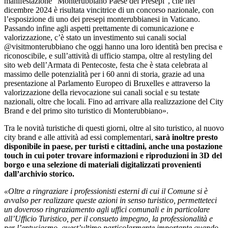
manifestazione “Monterubbiano Paese dei Presepi”, che nel
dicembre 2024 è risultata vincitrice di un concorso nazionale, con
l’esposizione di uno dei presepi monterubbianesi in Vaticano.
Passando infine agli aspetti prettamente di comunicazione e
valorizzazione, c’è stato un investimento sui canali social
@visitmonterubbiano che oggi hanno una loro identità ben precisa e
riconoscibile, e sull’attività di ufficio stampa, oltre al restyling del
sito web dell’Armata di Pentecoste, festa che è stata celebrata al
massimo delle potenzialità per i 60 anni di storia, grazie ad una
presentazione al Parlamento Europeo di Bruxelles e attraverso la
valorizzazione della rievocazione sui canali social e su testate
nazionali, oltre che locali. Fino ad arrivare alla realizzazione del City
Brand e del primo sito turistico di Monterubbiano».
Tra le novità turistiche di questi giorni, oltre al sito turistico, al nuovo
city brand e alle attività ad essi complementari,
sarà inoltre presto
disponibile in paese, per turisti e cittadini, anche una postazione
touch in cui poter trovare informazioni e riproduzioni in 3D del
borgo e una selezione di materiali digitalizzati provenienti
dall’archivio storico.
«Oltre a ringraziare i professionisti esterni di cui il Comune si è
avvalso per realizzare queste azioni in senso turistico, permetteteci
un doveroso ringraziamento agli uffici comunali e in particolare
all’Ufficio Turistico, per il consueto impegno, la professionalità e
per l’entusiasmo, quest’ultimo particolarmente importante quando