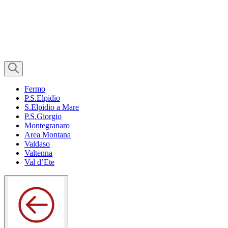
Fermo
P.S.Elpidio
S.Elpidio a Mare
P.S.Giorgio
Montegranaro
Area Montana
Valdaso
Valtenna
Val d’Ete