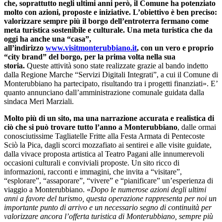
che, soprattutto negli ultimi anni però, il Comune ha potenziato
molto con azioni, proposte e iniziative.
L’obiettivo è
ben preciso:
valorizzare sempre più il borgo dell’entroterra fermano come
meta turistica sostenibile e culturale. Una meta turistica che da
oggi ha anche una “casa”,
all’indirizzo
www.visitmonterubbiano.it
, con un vero e proprio
“city brand” del borgo, per la prima volta nella sua
storia.
Queste attività sono state realizzate grazie al bando indetto
dalla Regione Marche “Servizi Digitali Integrati”, a cui il Comune di
Monterubbiano ha partecipato, risultando tra i progetti finanziati». E’
quanto annunciano dall’amministrazione comunale guidata dalla
sindaca Meri Marziali.
Molto più di un sito, ma una narrazione accurata e realistica di
ciò che si può trovare tutto l’anno a Monterubbiano
, dalle ormai
conosciutissime Tagliatelle Fritte alla Festa Armata di Pentecoste
Sciò la Pica, dagli scorci mozzafiato ai sentirei e alle visite guidate,
dalla vivace proposta artistica al Teatro Pagani alle innumerevoli
occasioni culturali e conviviali proposte. Un sito ricco di
informazioni, racconti e immagini, che invita a “visitare”,
“esplorare”, “assaporare”, “vivere” e “pianificare” un’esperienza di
viaggio a Monterubbiano. «
Dopo le numerose azioni degli ultimi
anni a favore del turismo, questa operazione rappresenta per noi un
importante punto di arrivo e un necessario segno di continuità per
valorizzare ancora l’offerta turistica di Monterubbiano, sempre più