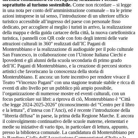
soprattutto al turismo sostenibile.
Come non ricordare – si legge
in una nota per conto dell’amministrazione comunale – tra le prime
azioni intraprese in tal senso, l’introduzione di un ulteriore ufficio
turistico accessibile all’ingresso del paese con personale fisso
dedicato, per accogliere al meglio i turisti in arrivo, la realizzazione
della mappa e della guida cartacee della città, la nuova cartellonistica
turistica, i pannelli con QR code con foto degli interni delle varie
attrazioni culturali in 360° realizzati dall’IC Pagani di
Monterubbiano e la realizzazione di audioguide per il polo culturale
San Francesco, in collaborazione con l’Unione Italiana Ciechi e
Ipovedenti e gli alunni della scuola secondaria di primo grado
dell’IC Pagani di Monterubbiano, e la creazione di percorsi storico
artistici che favoriscano la conoscenza della storia di
Monterubbiano. E ancora: un forte incentivo per rendere vivace il
Teatro “Vincenzo Pagani” con una stagione teatrale stabile e ricca di
eventi di alto livello per un pubblico più ampio possibile,
l’organizzazione di numerose mostre ed eventi culturali, con un
focus particolare sui libri: a riprova di ciò, Monterubbiano è “Città
che legge 2024-2025-2026” (riconoscimento del “Centro per il libro
e la lettura”, d’intesa con l’Anci), ed è recente l’introduzione della
“libreria diffusa” in paese, la prima della Regione Marche. E ancora
il coinvolgimento continuativo delle scuole materne, elementari e
medie su iniziative di vario tipo, in particolare di lettura, appunto,
presso la biblioteca comunale. La candidatura di Monterubbiano per
la Bandiera Gialla dell’Associazione Campeggiatori d’Italia e la