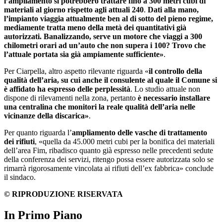
l’ampliamento si potrebbero trattare fino a 300 metri cubi di
materiali al giorno rispetto agli attuali 240
.
Dati alla mano,
l’impianto viaggia attualmente ben al di sotto del pieno regime,
mediamente tratta meno della metà dei quantitativi già
autorizzati. Banalizzando, serve un motore che viaggi a 300
chilometri orari ad un’auto che non supera i 100? Trovo che
l’attuale portata sia già ampiamente sufficiente»
.
Per Ciarpella, altro aspetto rilevante riguarda «
il controllo della
qualità dell’aria, su cui anche il consulente al quale il Comune si
è affidato ha espresso delle perplessità
. Lo studio attuale non
dispone di rilevamenti nella zona, pertanto
è necessario installare
una centralina che monitori la reale qualità dell’aria nelle
vicinanze della discarica»
.
Per quanto riguarda l’
ampliamento delle vasche di trattamento
dei rifiuti
, «quella da 45.000 metri cubi per la bonifica dei materiali
dell’area Fim, ribadisco quanto già espresso nelle precedenti sedute
della conferenza dei servizi, ritengo possa essere autorizzata solo se
rimarrà rigorosamente vincolata ai rifiuti dell’ex fabbrica» conclude
il sindaco.
© RIPRODUZIONE RISERVATA
In Primo Piano