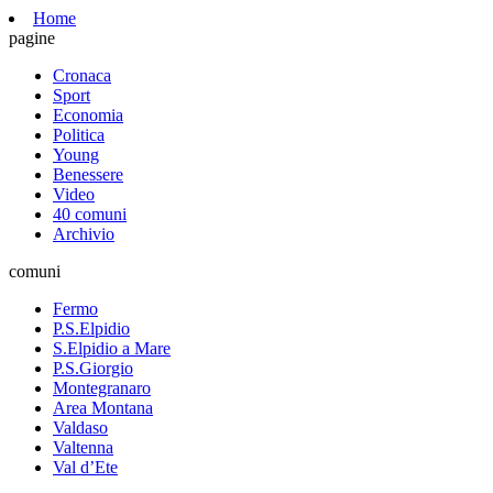
Home
pagine
Cronaca
Sport
Economia
Politica
Young
Benessere
Video
40 comuni
Archivio
comuni
Fermo
P.S.Elpidio
S.Elpidio a Mare
P.S.Giorgio
Montegranaro
Area Montana
Valdaso
Valtenna
Val d’Ete