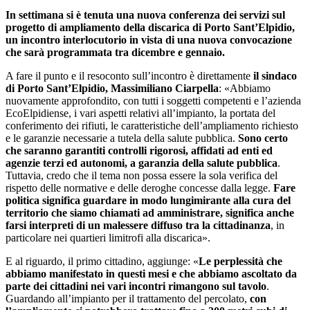
In settimana si è tenuta una nuova conferenza dei servizi sul
progetto di ampliamento della discarica di Porto Sant’Elpidio,
un incontro interlocutorio in vista di una nuova convocazione
che sarà programmata tra dicembre e gennaio.
A fare il punto e il resoconto sull’incontro è direttamente
il sindaco
di Porto Sant’Elpidio, Massimiliano Ciarpella
: «Abbiamo
nuovamente approfondito, con tutti i soggetti competenti e l’azienda
EcoElpidiense, i vari aspetti relativi all’impianto, la portata del
conferimento dei rifiuti, le caratteristiche dell’ampliamento richiesto
e le garanzie necessarie a tutela della salute pubblica.
Sono certo
che saranno garantiti controlli rigorosi, affidati ad enti ed
agenzie terzi ed autonomi, a garanzia della salute pubblica
.
Tuttavia, credo che il tema non possa essere la sola verifica del
rispetto delle normative e delle deroghe concesse dalla legge.
Fare
politica significa guardare in modo lungimirante alla cura del
territorio che siamo chiamati ad amministrare, significa anche
farsi interpreti di un malessere diffuso tra la cittadinanza
, in
particolare nei quartieri limitrofi alla discarica».
E al riguardo, il primo cittadino, aggiunge: «
Le perplessità che
abbiamo manifestato in questi mesi e che abbiamo ascoltato da
parte dei cittadini nei vari incontri rimangono sul tavolo
.
Guardando all’impianto per il trattamento del percolato,
con