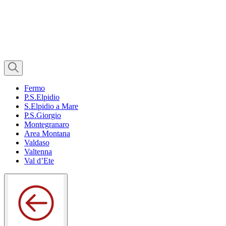
Fermo
P.S.Elpidio
S.Elpidio a Mare
P.S.Giorgio
Montegranaro
Area Montana
Valdaso
Valtenna
Val d’Ete