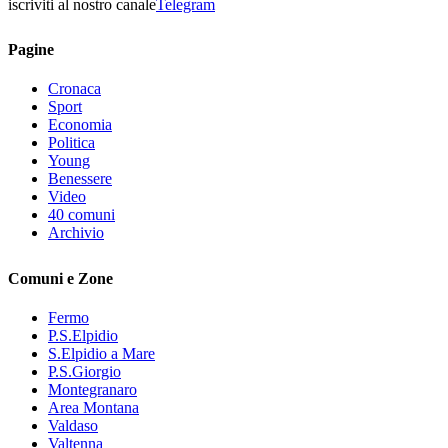
iscriviti al nostro canale
Telegram
Pagine
Cronaca
Sport
Economia
Politica
Young
Benessere
Video
40 comuni
Archivio
Comuni e Zone
Fermo
P.S.Elpidio
S.Elpidio a Mare
P.S.Giorgio
Montegranaro
Area Montana
Valdaso
Valtenna