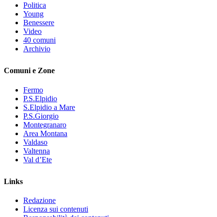
Politica
Young
Benessere
Video
40 comuni
Archivio
Comuni e Zone
Fermo
P.S.Elpidio
S.Elpidio a Mare
P.S.Giorgio
Montegranaro
Area Montana
Valdaso
Valtenna
Val d’Ete
Links
Redazione
Licenza sui contenuti