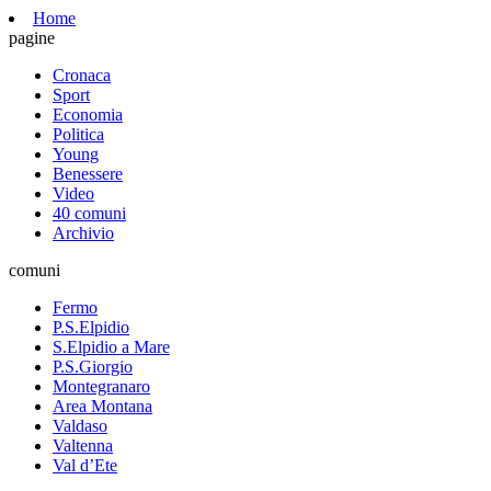
Home
pagine
Cronaca
Sport
Economia
Politica
Young
Benessere
Video
40 comuni
Archivio
comuni
Fermo
P.S.Elpidio
S.Elpidio a Mare
P.S.Giorgio
Montegranaro
Area Montana
Valdaso
Valtenna
Val d’Ete