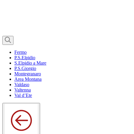
Fermo
P.S.Elpidio
S.Elpidio a Mare
P.S.Giorgio
Montegranaro
Area Montana
Valdaso
Valtenna
Val d’Ete