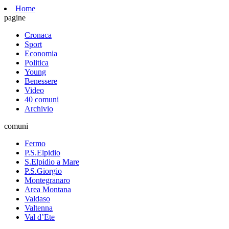
Home
pagine
Cronaca
Sport
Economia
Politica
Young
Benessere
Video
40 comuni
Archivio
comuni
Fermo
P.S.Elpidio
S.Elpidio a Mare
P.S.Giorgio
Montegranaro
Area Montana
Valdaso
Valtenna
Val d’Ete