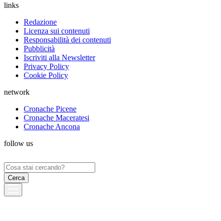
links
Redazione
Licenza sui contenuti
Responsabilità dei contenuti
Pubblicità
Iscriviti alla Newsletter
Privacy Policy
Cookie Policy
network
Cronache Picene
Cronache Maceratesi
Cronache Ancona
follow us
Ricerca
per: