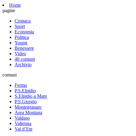
Home
pagine
Cronaca
Sport
Economia
Politica
Young
Benessere
Video
40 comuni
Archivio
comuni
Fermo
P.S.Elpidio
S.Elpidio a Mare
P.S.Giorgio
Montegranaro
Area Montana
Valdaso
Valtenna
Val d’Ete