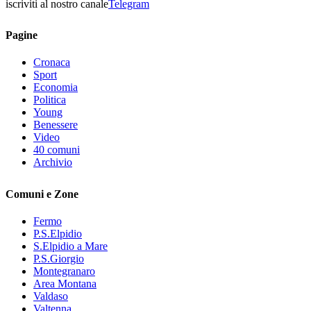
iscriviti al nostro canale
Telegram
Pagine
Cronaca
Sport
Economia
Politica
Young
Benessere
Video
40 comuni
Archivio
Comuni e Zone
Fermo
P.S.Elpidio
S.Elpidio a Mare
P.S.Giorgio
Montegranaro
Area Montana
Valdaso
Valtenna