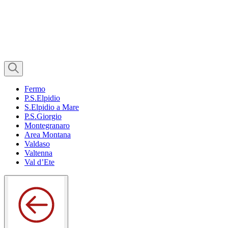
Fermo
P.S.Elpidio
S.Elpidio a Mare
P.S.Giorgio
Montegranaro
Area Montana
Valdaso
Valtenna
Val d’Ete