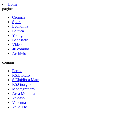
Home
pagine
Cronaca
Sport
Economia
Politica
Young
Benessere
Video
40 comuni
Archivio
comuni
Fermo
P.S.Elpidio
S.Elpidio a Mare
P.S.Giorgio
Montegranaro
Area Montana
Valdaso
Valtenna
Val d’Ete