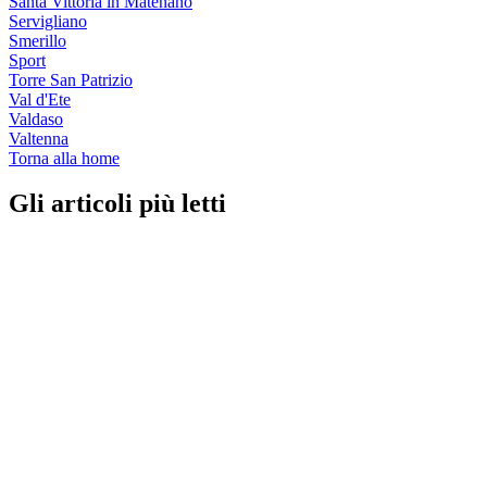
Santa Vittoria in Matenano
Servigliano
Smerillo
Sport
Torre San Patrizio
Val d'Ete
Valdaso
Valtenna
Torna alla home
Gli articoli più letti