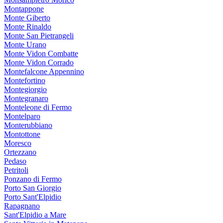
Montappone
Monte Giberto
Monte Rinaldo
Monte San Pietrangeli
Monte Urano
Monte Vidon Combatte
Monte Vidon Corrado
Montefalcone Appennino
Montefortino
Montegiorgio
Montegranaro
Monteleone di Fermo
Montelparo
Monterubbiano
Montottone
Moresco
Ortezzano
Pedaso
Petritoli
Ponzano di Fermo
Porto San Giorgio
Porto Sant'Elpidio
Rapagnano
Sant'Elpidio a Mare