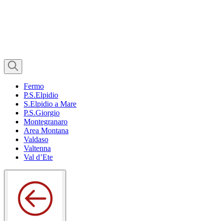
Fermo
P.S.Elpidio
S.Elpidio a Mare
P.S.Giorgio
Montegranaro
Area Montana
Valdaso
Valtenna
Val d’Ete