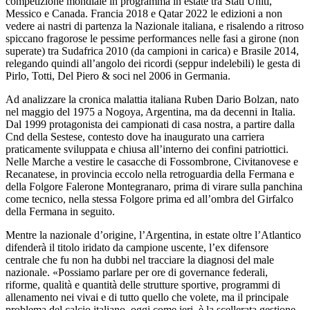
competizione mondiale in programma in estate tra Stati Uniti,
Messico e Canada. Francia 2018 e Qatar 2022 le edizioni a non
vedere ai nastri di partenza la Nazionale italiana, e risalendo a ritroso
spiccano fragorose le pessime performances nelle fasi a girone (non
superate) tra Sudafrica 2010 (da campioni in carica) e Brasile 2014,
relegando quindi all’angolo dei ricordi (seppur indelebili) le gesta di
Pirlo, Totti, Del Piero & soci nel 2006 in Germania.
Ad analizzare la cronica malattia italiana Ruben Dario Bolzan, nato
nel maggio del 1975 a Nogoya, Argentina, ma da decenni in Italia.
Dal 1999 protagonista dei campionati di casa nostra, a partire dalla
Cnd della Sestese, contesto dove ha inaugurato una carriera
praticamente sviluppata e chiusa all’interno dei confini patriottici.
Nelle Marche a vestire le casacche di Fossombrone, Civitanovese e
Recanatese, in provincia eccolo nella retroguardia della Fermana e
della Folgore Falerone Montegranaro, prima di virare sulla panchina
come tecnico, nella stessa Folgore prima ed all’ombra del Girfalco
della Fermana in seguito.
Mentre la nazionale d’origine, l’Argentina, in estate oltre l’Atlantico
difenderà il titolo iridato da campione uscente, l’ex difensore
centrale che fu non ha dubbi nel tracciare la diagnosi del male
nazionale. «Possiamo parlare per ore di governance federali,
riforme, qualità e quantità delle strutture sportive, programmi di
allenamento nei vivai e di tutto quello che volete, ma il principale
problema del calcio italiano, oggi come ieri, è la scellerata gestione,