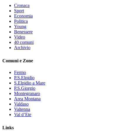
Cronaca
Sport
Economia
Politica
Young
Benessere
Video
40 comuni
Archivio
Comuni e Zone
Fermo
P.S.Elpidio
S.Elpidio a Mare
P.S.Giorgio
Montegranaro
Area Montana
Valdaso
Valtenna
Val d’Ete
Links