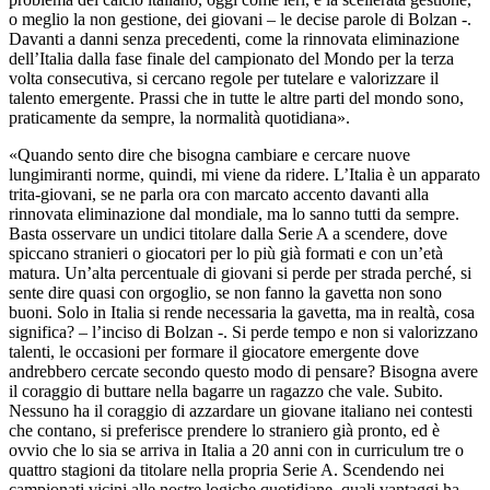
o meglio la non gestione, dei giovani – le decise parole di Bolzan -.
Davanti a danni senza precedenti, come la rinnovata eliminazione
dell’Italia dalla fase finale del campionato del Mondo per la terza
volta consecutiva, si cercano regole per tutelare e valorizzare il
talento emergente. Prassi che in tutte le altre parti del mondo sono,
praticamente da sempre, la normalità quotidiana».
«Quando sento dire che bisogna cambiare e cercare nuove
lungimiranti norme, quindi, mi viene da ridere. L’Italia è un apparato
trita-giovani, se ne parla ora con marcato accento davanti alla
rinnovata eliminazione dal mondiale, ma lo sanno tutti da sempre.
Basta osservare un undici titolare dalla Serie A a scendere, dove
spiccano stranieri o giocatori per lo più già formati e con un’età
matura. Un’alta percentuale di giovani si perde per strada perché, si
sente dire quasi con orgoglio, se non fanno la gavetta non sono
buoni. Solo in Italia si rende necessaria la gavetta, ma in realtà, cosa
significa? – l’inciso di Bolzan -. Si perde tempo e non si valorizzano
talenti, le occasioni per formare il giocatore emergente dove
andrebbero cercate secondo questo modo di pensare? Bisogna avere
il coraggio di buttare nella bagarre un ragazzo che vale. Subito.
Nessuno ha il coraggio di azzardare un giovane italiano nei contesti
che contano, si preferisce prendere lo straniero già pronto, ed è
ovvio che lo sia se arriva in Italia a 20 anni con in curriculum tre o
quattro stagioni da titolare nella propria Serie A. Scendendo nei
campionati vicini alle nostre logiche quotidiane, quali vantaggi ha