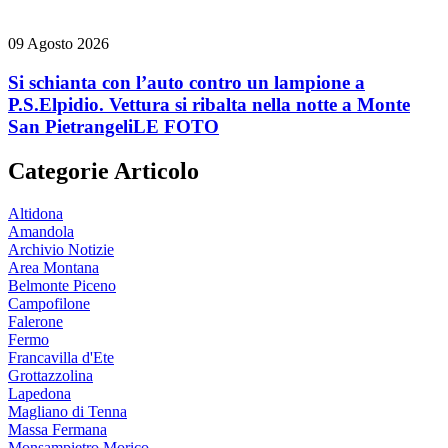
09 Agosto 2026
Si schianta con l’auto contro un lampione a
P.S.Elpidio. Vettura si ribalta nella notte a Monte
San Pietrangeli
LE FOTO
Categorie Articolo
Altidona
Amandola
Archivio Notizie
Area Montana
Belmonte Piceno
Campofilone
Falerone
Fermo
Francavilla d'Ete
Grottazzolina
Lapedona
Magliano di Tenna
Massa Fermana
Monsampietro Morico