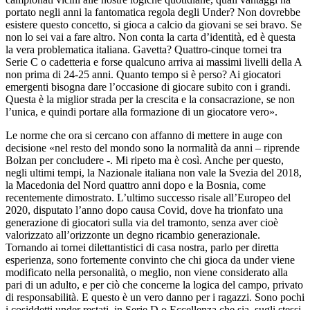
portato negli anni la fantomatica regola degli Under? Non dovrebbe
esistere questo concetto, si gioca a calcio da giovani se sei bravo. Se
non lo sei vai a fare altro. Non conta la carta d’identità, ed è questa
la vera problematica italiana. Gavetta? Quattro-cinque tornei tra
Serie C o cadetteria e forse qualcuno arriva ai massimi livelli della A
non prima di 24-25 anni. Quanto tempo si è perso? Ai giocatori
emergenti bisogna dare l’occasione di giocare subito con i grandi.
Questa è la miglior strada per la crescita e la consacrazione, se non
l’unica, e quindi portare alla formazione di un giocatore vero».
Le norme che ora si cercano con affanno di mettere in auge con
decisione «nel resto del mondo sono la normalità da anni – riprende
Bolzan per concludere -. Mi ripeto ma è così. Anche per questo,
negli ultimi tempi, la Nazionale italiana non vale la Svezia del 2018,
la Macedonia del Nord quattro anni dopo e la Bosnia, come
recentemente dimostrato. L’ultimo successo risale all’Europeo del
2020, disputato l’anno dopo causa Covid, dove ha trionfato una
generazione di giocatori sulla via del tramonto, senza aver cioè
valorizzato all’orizzonte un degno ricambio generazionale.
Tornando ai tornei dilettantistici di casa nostra, parlo per diretta
esperienza, sono fortemente convinto che chi gioca da under viene
modificato nella personalità, o meglio, non viene considerato alla
pari di un adulto, e per ciò che concerne la logica del campo, privato
di responsabilità. E questo è un vero danno per i ragazzi. Sono pochi
i cosiddetti under restati, in Serie D o Eccellenza che sia, sugli stessi