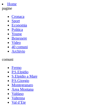
Home
pagine
Cronaca
Sport
Economia
Politica
Young
Benessere
Video
40 comuni
Archivio
comuni
Fermo
P.S.Elpidio
S.Elpidio a Mare
P.S.Giorgio
Montegranaro
Area Montana
Valdaso
Valtenna
Val d’Ete