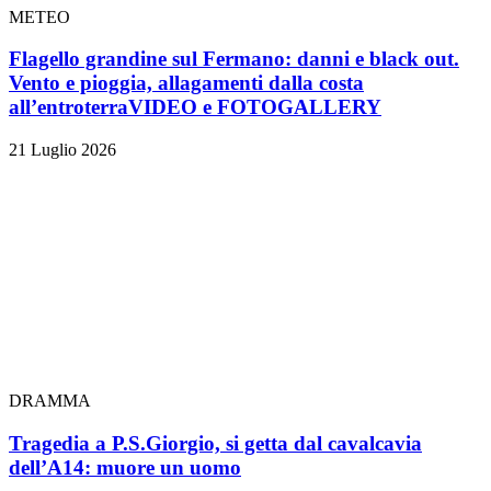
METEO
Flagello grandine sul Fermano: danni e black out.
Vento e pioggia, allagamenti dalla costa
all’entroterra
VIDEO e FOTOGALLERY
21 Luglio 2026
DRAMMA
Tragedia a P.S.Giorgio, si getta dal cavalcavia
dell’A14: muore un uomo