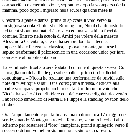
con sacrifcio e determinazione, sopratutto dopo la scomparsa della
mamma, poco dopo l’ingresso nella scuola qualche mese fa.
Cresciuto a pane e danza, prima di spiccare il volo verso la
prestigiosa scuola Elmhurst di Birmingham, Nicola ha dimostrato
nel talent show una maturità artistica ed una sensibilità fuori dal
comune. Entrato nella scuola di Amici per volere della maestra
Alessandra Celentano, che ne ha sempre lodato la tecnica
impeccabile e l’eleganza classica, il giovane montegranarese ha
saputo trasformare il palcoscenico in una occasione unica per farsi
conoscere al pubblico italiano.
La semifinale di sabato sera è stata il culmine di questa ascesa. Con
la maglia oro della finale già sulle spalle – primo tra i ballerini a
conquistarla – Nicola ha regalato una performance da brividi sulle
note di “Ovunque sarai”. Una coreografia intensa, dedicata alla
madre scomparsa proprio pochi mesi fa. Un dolore privato che
Nicola ha scelto di condividere con delicatezza e dignità, ricevendo
l’abbraccio simbolico di Maria De Filippi e la standing ovation dello
studio.
Ora l’appuntamento è per la finalissima di domenica 17 maggio nel
serale, quando Montegranaro ed il fermano, saranno incollati allo
schermo per sostenere il “loro” campione, pronti a spingerlo verso il
successo definitivo nel programma più seguito dai giovani.