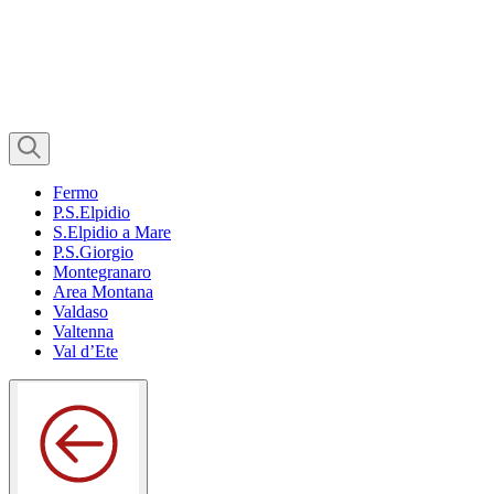
Fermo
P.S.Elpidio
S.Elpidio a Mare
P.S.Giorgio
Montegranaro
Area Montana
Valdaso
Valtenna
Val d’Ete