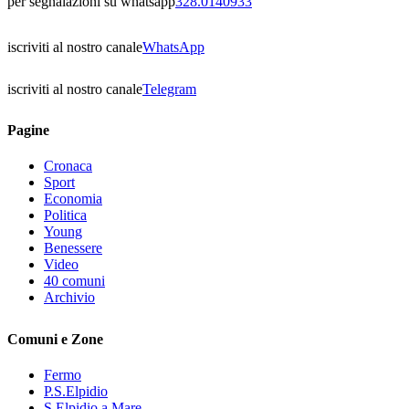
per segnalazioni su whatsapp
328.0140933
iscriviti al nostro canale
WhatsApp
iscriviti al nostro canale
Telegram
Pagine
Cronaca
Sport
Economia
Politica
Young
Benessere
Video
40 comuni
Archivio
Comuni e Zone
Fermo
P.S.Elpidio
S.Elpidio a Mare