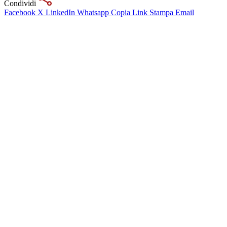
Condividi
Facebook
X
LinkedIn
Whatsapp
Copia Link
Stampa
Email