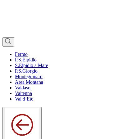
Fermo
P.S.Elpidio
S.Elpidio a Mare
P.S.Giorgio
Montegranaro
Area Montana
Valdaso
Valtenna
Val d’Ete