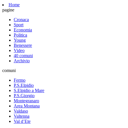
Home
pagine
Cronaca
Sport
Economia
Politica
Young
Benessere
Video
40 comuni
Archivio
comuni
Fermo
P.S.Elpidio
S.Elpidio a Mare
P.S.Giorgio
Montegranaro
Area Montana
Valdaso
Valtenna
Val d’Ete