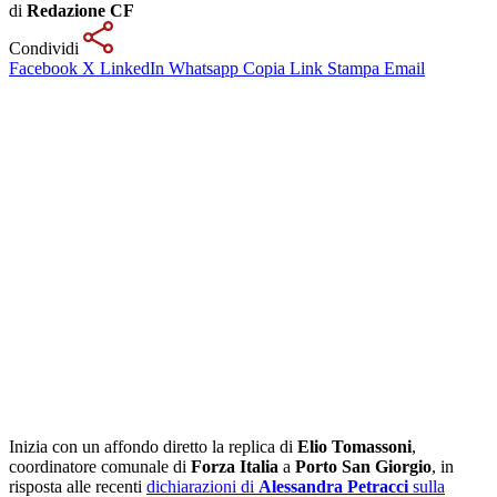
di
Redazione CF
Condividi
Facebook
X
LinkedIn
Whatsapp
Copia Link
Stampa
Email
Inizia con un affondo diretto la replica di
Elio Tomassoni
,
coordinatore comunale di
Forza Italia
a
Porto San Giorgio
, in
risposta alle recenti
dichiarazioni di
Alessandra Petracci
sulla