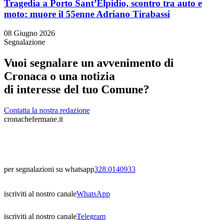
Tragedia a Porto Sant’Elpidio, scontro tra auto e
moto: muore il 55enne Adriano Tirabassi
08 Giugno 2026
Segnalazione
Vuoi segnalare un avvenimento di
Cronaca o una notizia
di interesse del tuo Comune?
Contatta la nostra redazione
cronachefermane.it
per segnalazioni su whatsapp
328.0140933
iscriviti al nostro canale
WhatsApp
iscriviti al nostro canale
Telegram