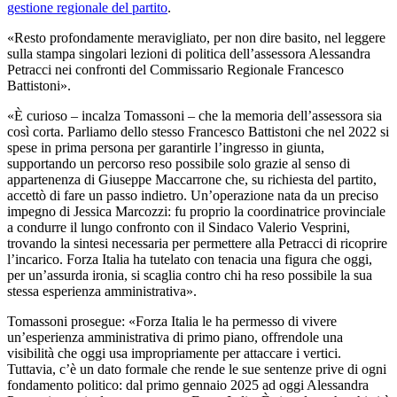
gestione regionale del partito
.
«Resto profondamente meravigliato, per non dire basito, nel leggere
sulla stampa singolari lezioni di politica dell’assessora Alessandra
Petracci nei confronti del Commissario Regionale Francesco
Battistoni».
«È curioso – incalza Tomassoni – che la memoria dell’assessora sia
così corta. Parliamo dello stesso Francesco Battistoni che nel 2022 si
spese in prima persona per garantirle l’ingresso in giunta,
supportando un percorso reso possibile solo grazie al senso di
appartenenza di Giuseppe Maccarrone che, su richiesta del partito,
accettò di fare un passo indietro. Un’operazione nata da un preciso
impegno di Jessica Marcozzi: fu proprio la coordinatrice provinciale
a condurre il lungo confronto con il Sindaco Valerio Vesprini,
trovando la sintesi necessaria per permettere alla Petracci di ricoprire
l’incarico. Forza Italia ha tutelato con tenacia una figura che oggi,
per un’assurda ironia, si scaglia contro chi ha reso possibile la sua
stessa esperienza amministrativa».
Tomassoni prosegue: «Forza Italia le ha permesso di vivere
un’esperienza amministrativa di primo piano, offrendole una
visibilità che oggi usa impropriamente per attaccare i vertici.
Tuttavia, c’è un dato formale che rende le sue sentenze prive di ogni
fondamento politico: dal primo gennaio 2025 ad oggi Alessandra