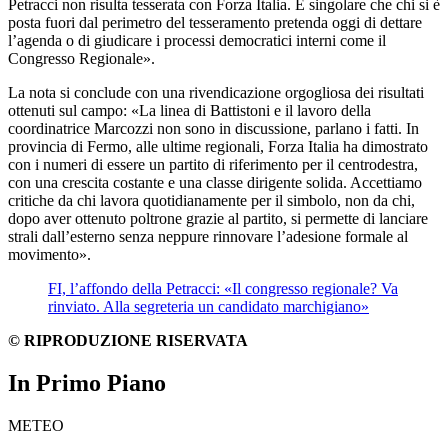
Petracci non risulta tesserata con Forza Italia. È singolare che chi si è
posta fuori dal perimetro del tesseramento pretenda oggi di dettare
l’agenda o di giudicare i processi democratici interni come il
Congresso Regionale».
La nota si conclude con una rivendicazione orgogliosa dei risultati
ottenuti sul campo: «La linea di Battistoni e il lavoro della
coordinatrice Marcozzi non sono in discussione, parlano i fatti. In
provincia di Fermo, alle ultime regionali, Forza Italia ha dimostrato
con i numeri di essere un partito di riferimento per il centrodestra,
con una crescita costante e una classe dirigente solida. Accettiamo
critiche da chi lavora quotidianamente per il simbolo, non da chi,
dopo aver ottenuto poltrone grazie al partito, si permette di lanciare
strali dall’esterno senza neppure rinnovare l’adesione formale al
movimento».
FI, l’affondo della Petracci: «Il congresso regionale? Va
rinviato. Alla segreteria un candidato marchigiano»
© RIPRODUZIONE RISERVATA
In Primo Piano
METEO