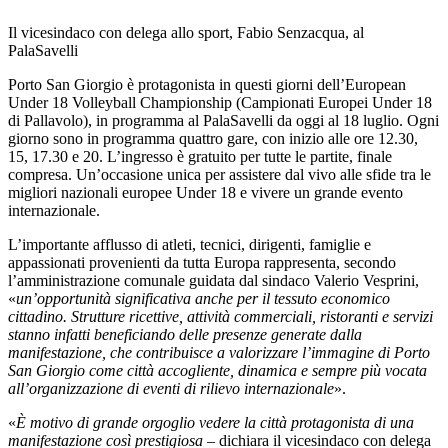
Il vicesindaco con delega allo sport, Fabio Senzacqua, al
PalaSavelli
Porto San Giorgio è protagonista in questi giorni dell’European
Under 18 Volleyball Championship (Campionati Europei Under 18
di Pallavolo), in programma al PalaSavelli da oggi al 18 luglio. Ogni
giorno sono in programma quattro gare, con inizio alle ore 12.30,
15, 17.30 e 20. L’ingresso è gratuito per tutte le partite, finale
compresa. Un’occasione unica per assistere dal vivo alle sfide tra le
migliori nazionali europee Under 18 e vivere un grande evento
internazionale.
L’importante afflusso di atleti, tecnici, dirigenti, famiglie e
appassionati provenienti da tutta Europa rappresenta, secondo
l’amministrazione comunale guidata dal sindaco Valerio Vesprini,
«
un’opportunità significativa anche per il tessuto economico
cittadino. Strutture ricettive, attività commerciali, ristoranti e servizi
stanno infatti beneficiando delle presenze generate dalla
manifestazione, che contribuisce a valorizzare l’immagine di Porto
San Giorgio come città accogliente, dinamica e sempre più vocata
all’organizzazione di eventi di rilievo internazionale
».
«
È motivo di grande orgoglio vedere la città protagonista di una
manifestazione così prestigiosa –
dichiara il vicesindaco con delega