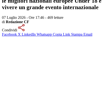
le migliori nazionali europee Under 18 e
vivere un grande evento internazionale
07 Luglio 2026 - Ore 17:46
-
469 letture
di
Redazione CF
Condividi
Facebook
X
LinkedIn
Whatsapp
Copia Link
Stampa
Email