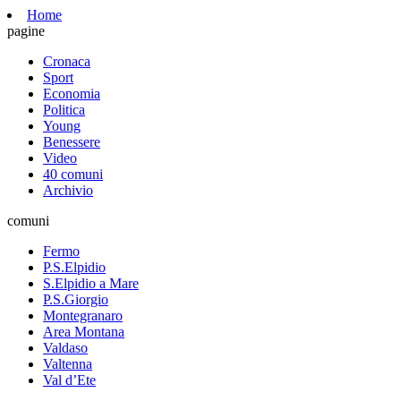
Home
pagine
Cronaca
Sport
Economia
Politica
Young
Benessere
Video
40 comuni
Archivio
comuni
Fermo
P.S.Elpidio
S.Elpidio a Mare
P.S.Giorgio
Montegranaro
Area Montana
Valdaso
Valtenna
Val d’Ete