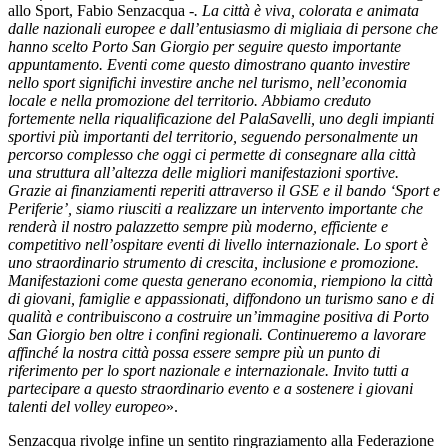
allo Sport, Fabio Senzacqua
-. La città è viva, colorata e animata
dalle nazionali europee e dall’entusiasmo di migliaia di persone che
hanno scelto Porto San Giorgio per seguire questo importante
appuntamento. Eventi come questo dimostrano quanto investire
nello sport significhi investire anche nel turismo, nell’economia
locale e nella promozione del territorio. Abbiamo creduto
fortemente nella riqualificazione del PalaSavelli, uno degli impianti
sportivi più importanti del territorio, seguendo personalmente un
percorso complesso che oggi ci permette di consegnare alla città
una struttura all’altezza delle migliori manifestazioni sportive.
Grazie ai finanziamenti reperiti attraverso il GSE e il bando ‘Sport e
Periferie’, siamo riusciti a realizzare un intervento importante che
renderà il nostro palazzetto sempre più moderno, efficiente e
competitivo nell’ospitare eventi di livello internazionale. Lo sport è
uno straordinario strumento di crescita, inclusione e promozione.
Manifestazioni come questa generano economia, riempiono la città
di giovani, famiglie e appassionati, diffondono un turismo sano e di
qualità e contribuiscono a costruire un’immagine positiva di Porto
San Giorgio ben oltre i confini regionali. Continueremo a lavorare
affinché la nostra città possa essere sempre più un punto di
riferimento per lo sport nazionale e internazionale. Invito tutti a
partecipare a questo straordinario evento e a sostenere i giovani
talenti del volley europeo
».
Senzacqua rivolge infine un sentito ringraziamento alla Federazione