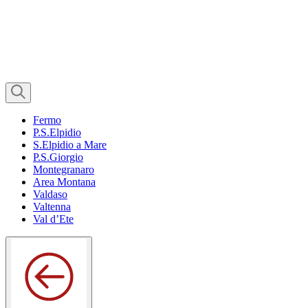
Fermo
P.S.Elpidio
S.Elpidio a Mare
P.S.Giorgio
Montegranaro
Area Montana
Valdaso
Valtenna
Val d’Ete