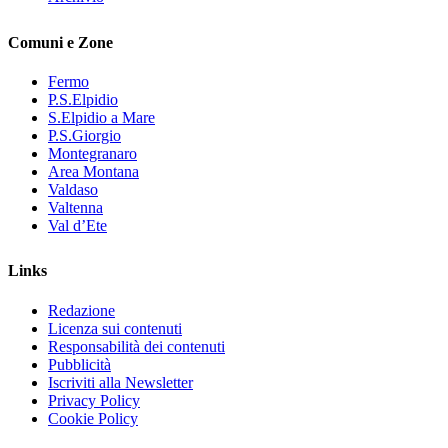
Comuni e Zone
Fermo
P.S.Elpidio
S.Elpidio a Mare
P.S.Giorgio
Montegranaro
Area Montana
Valdaso
Valtenna
Val d’Ete
Links
Redazione
Licenza sui contenuti
Responsabilità dei contenuti
Pubblicità
Iscriviti alla Newsletter
Privacy Policy
Cookie Policy