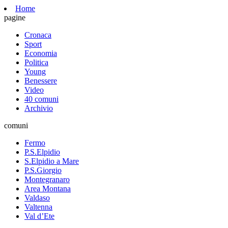
Home
pagine
Cronaca
Sport
Economia
Politica
Young
Benessere
Video
40 comuni
Archivio
comuni
Fermo
P.S.Elpidio
S.Elpidio a Mare
P.S.Giorgio
Montegranaro
Area Montana
Valdaso
Valtenna
Val d’Ete