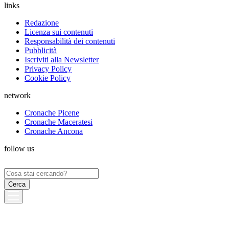
links
Redazione
Licenza sui contenuti
Responsabilità dei contenuti
Pubblicità
Iscriviti alla Newsletter
Privacy Policy
Cookie Policy
network
Cronache Picene
Cronache Maceratesi
Cronache Ancona
follow us
Ricerca
per: