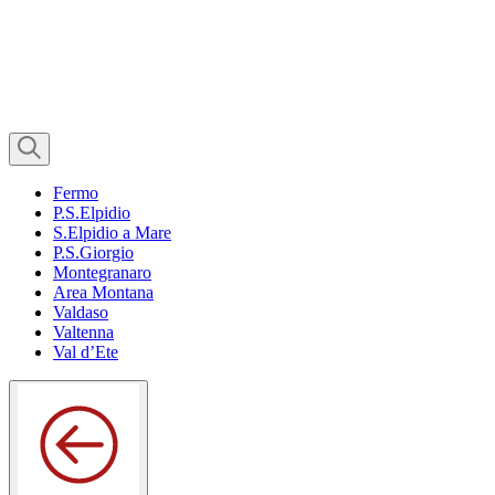
Fermo
P.S.Elpidio
S.Elpidio a Mare
P.S.Giorgio
Montegranaro
Area Montana
Valdaso
Valtenna
Val d’Ete