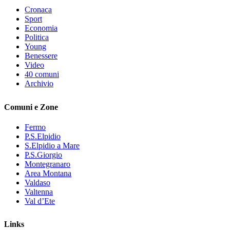
Cronaca
Sport
Economia
Politica
Young
Benessere
Video
40 comuni
Archivio
Comuni e Zone
Fermo
P.S.Elpidio
S.Elpidio a Mare
P.S.Giorgio
Montegranaro
Area Montana
Valdaso
Valtenna
Val d’Ete
Links