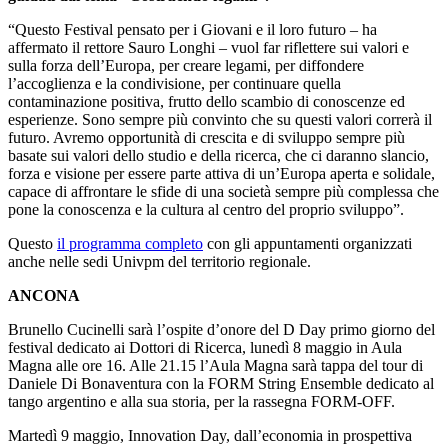
“Questo Festival pensato per i Giovani e il loro futuro – ha
affermato il rettore Sauro Longhi – vuol far riflettere sui valori e
sulla forza dell’Europa, per creare legami, per diffondere
l’accoglienza e la condivisione, per continuare quella
contaminazione positiva, frutto dello scambio di conoscenze ed
esperienze. Sono sempre più convinto che su questi valori correrà il
futuro. Avremo opportunità di crescita e di sviluppo sempre più
basate sui valori dello studio e della ricerca, che ci daranno slancio,
forza e visione per essere parte attiva di un’Europa aperta e solidale,
capace di affrontare le sfide di una società sempre più complessa che
pone la conoscenza e la cultura al centro del proprio sviluppo”.
Questo
il programma completo
con gli appuntamenti organizzati
anche nelle sedi Univpm del territorio regionale.
ANCONA
Brunello Cucinelli sarà l’ospite d’onore del D Day primo giorno del
festival dedicato ai Dottori di Ricerca, lunedì 8 maggio in Aula
Magna alle ore 16. Alle 21.15 l’Aula Magna sarà tappa del tour di
Daniele Di Bonaventura con la FORM String Ensemble dedicato al
tango argentino e alla sua storia, per la rassegna FORM-OFF.
Martedì 9 maggio, Innovation Day, dall’economia in prospettiva