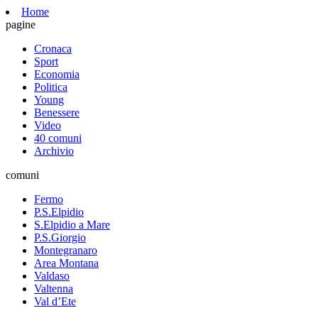
Home
pagine
Cronaca
Sport
Economia
Politica
Young
Benessere
Video
40 comuni
Archivio
comuni
Fermo
P.S.Elpidio
S.Elpidio a Mare
P.S.Giorgio
Montegranaro
Area Montana
Valdaso
Valtenna
Val d’Ete