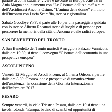
parlare di come studiare, vivere e lavorare in Europa. Alle 18 in
Aula Magna appuntamento con “Le Giornate dell’Anima” a cura
dell’Arcidiocesi Ancona-Osimo: “L’anima delle donne” è il titolo
dell’incontro con Lucia Scaraffia, storica e giornalista.
Sabato Goodbye YFF: si parte alle 10 per una passeggiata guidata
con lo storico Alberto Recanati storie di luoghi e di persone per
percorrere la memoria della città di Ancona e delle radici europee.
SAN BENEDETTO DEL TRONTO
A San Benedetto del Tronto martedì 9 maggio a Palazzo Vannicola,
dalle ore 10.30, si tiene il convegno “Giornata dell’economia in una
prospettiva europea”.
ASCOLI PICENO
Venerdì 12 Maggio ad Ascoli Piceno, al Cinema Odeon, a partire
dalle ore 8.30 “Promozione e prospettive di umanizzazione
dell’assistenza” in occasione della Giornata Internazionale
dell’Infermiere 2017.
PESARO
Sempre venerdì, in viale Trieste a Pesaro, dalle ore 10 si tiene una
tavola rotonda “Europa: bacino di scambi ed opportunità di