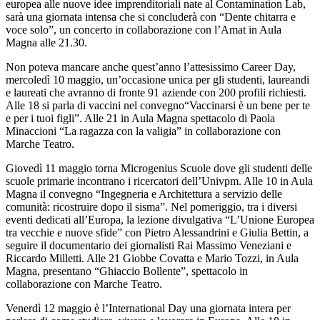
europea alle nuove idee imprenditoriali nate al Contamination Lab,
sarà una giornata intensa che si concluderà con “Dente chitarra e
voce solo”, un concerto in collaborazione con l’Amat in Aula
Magna alle 21.30.
Non poteva mancare anche quest’anno l’attesissimo Career Day,
mercoledì 10 maggio, un’occasione unica per gli studenti, laureandi
e laureati che avranno di fronte 91 aziende con 200 profili richiesti.
Alle 18 si parla di vaccini nel convegno“Vaccinarsi è un bene per te
e per i tuoi figli”. Alle 21 in Aula Magna spettacolo di Paola
Minaccioni “La ragazza con la valigia” in collaborazione con
Marche Teatro.
Giovedì 11 maggio torna Microgenius Scuole dove gli studenti delle
scuole primarie incontrano i ricercatori dell’Univpm. Alle 10 in Aula
Magna il convegno “Ingegneria e Architettura a servizio delle
comunità: ricostruire dopo il sisma”. Nel pomeriggio, tra i diversi
eventi dedicati all’Europa, la lezione divulgativa “L’Unione Europea
tra vecchie e nuove sfide” con Pietro Alessandrini e Giulia Bettin, a
seguire il documentario dei giornalisti Rai Massimo Veneziani e
Riccardo Milletti. Alle 21 Giobbe Covatta e Mario Tozzi, in Aula
Magna, presentano “Ghiaccio Bollente”, spettacolo in
collaborazione con Marche Teatro.
Venerdì 12 maggio è l’International Day una giornata intera per