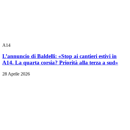
A14
L’annuncio di Baldelli: «Stop ai cantieri estivi in
A14. La quarta corsia? Priorità alla terza a sud»
28 Aprile 2026