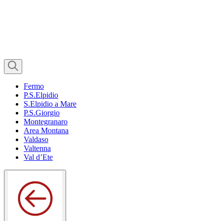
Fermo
P.S.Elpidio
S.Elpidio a Mare
P.S.Giorgio
Montegranaro
Area Montana
Valdaso
Valtenna
Val d’Ete