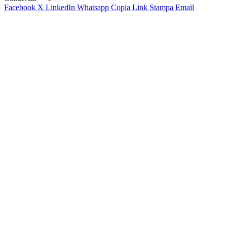
Facebook
X
LinkedIn
Whatsapp
Copia Link
Stampa
Email