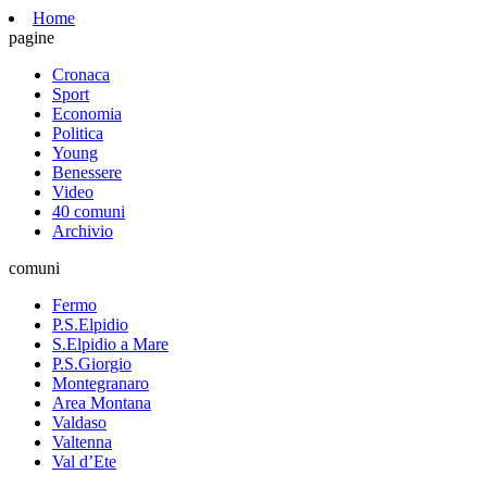
Home
pagine
Cronaca
Sport
Economia
Politica
Young
Benessere
Video
40 comuni
Archivio
comuni
Fermo
P.S.Elpidio
S.Elpidio a Mare
P.S.Giorgio
Montegranaro
Area Montana
Valdaso
Valtenna
Val d’Ete