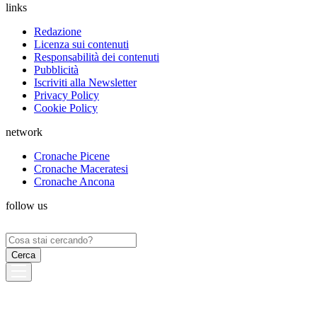
links
Redazione
Licenza sui contenuti
Responsabilità dei contenuti
Pubblicità
Iscriviti alla Newsletter
Privacy Policy
Cookie Policy
network
Cronache Picene
Cronache Maceratesi
Cronache Ancona
follow us
Ricerca
per: