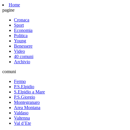
Home
pagine
Cronaca
Sport
Economia
Politica
Young
Benessere
Video
40 comuni
Archivio
comuni
Fermo
P.S.Elpidio
S.Elpidio a Mare
P.S.Giorgio
Montegranaro
Area Montana
Valdaso
Valtenna
Val d’Ete