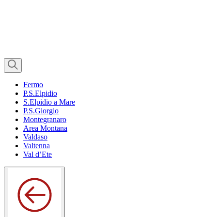
Fermo
P.S.Elpidio
S.Elpidio a Mare
P.S.Giorgio
Montegranaro
Area Montana
Valdaso
Valtenna
Val d’Ete