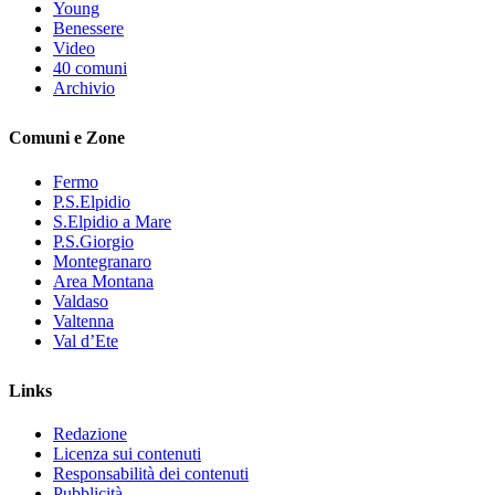
Young
Benessere
Video
40 comuni
Archivio
Comuni e Zone
Fermo
P.S.Elpidio
S.Elpidio a Mare
P.S.Giorgio
Montegranaro
Area Montana
Valdaso
Valtenna
Val d’Ete
Links
Redazione
Licenza sui contenuti
Responsabilità dei contenuti
Pubblicità