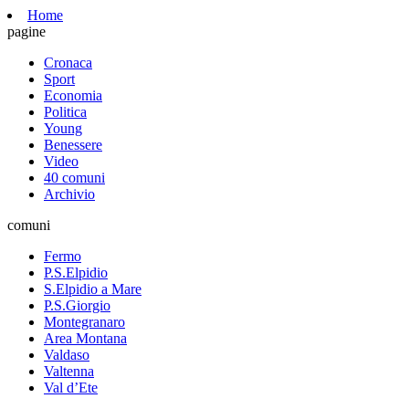
Home
pagine
Cronaca
Sport
Economia
Politica
Young
Benessere
Video
40 comuni
Archivio
comuni
Fermo
P.S.Elpidio
S.Elpidio a Mare
P.S.Giorgio
Montegranaro
Area Montana
Valdaso
Valtenna
Val d’Ete