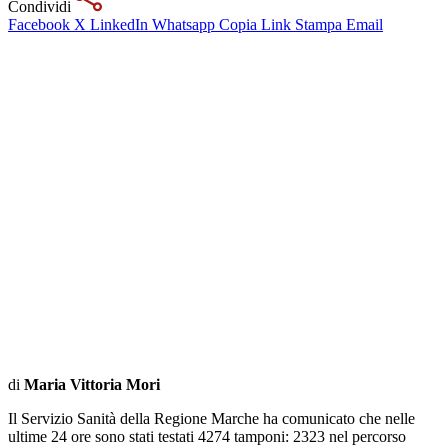
Condividi
Facebook
X
LinkedIn
Whatsapp
Copia Link
Stampa
Email
di
Maria Vittoria Mori
Il Servizio Sanità della Regione Marche ha comunicato che nelle
ultime 24 ore sono stati testati 4274 tamponi: 2323 nel percorso