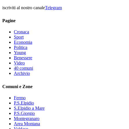
iscriviti al nostro canale
Telegram
Pagine
Cronaca
Sport
Economia
Politica
Young
Benessere
Video
40 comuni
Archivio
Comuni e Zone
Fermo
P.S.Elpidio
S.Elpidio a Mare
P.S.Giorgio
Montegranaro
Area Montana
Valdaso