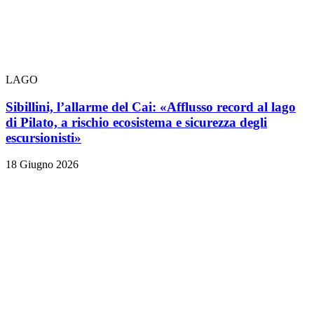
LAGO
Sibillini, l’allarme del Cai: «Afflusso record al lago
di Pilato, a rischio ecosistema e sicurezza degli
escursionisti»
18 Giugno 2026