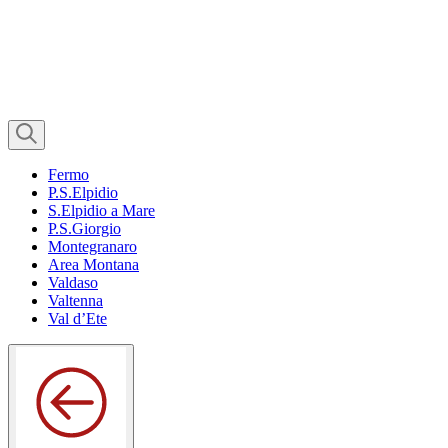
Fermo
P.S.Elpidio
S.Elpidio a Mare
P.S.Giorgio
Montegranaro
Area Montana
Valdaso
Valtenna
Val d’Ete