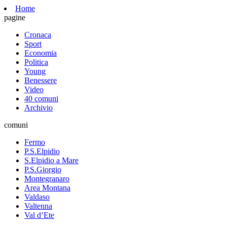
Home
pagine
Cronaca
Sport
Economia
Politica
Young
Benessere
Video
40 comuni
Archivio
comuni
Fermo
P.S.Elpidio
S.Elpidio a Mare
P.S.Giorgio
Montegranaro
Area Montana
Valdaso
Valtenna
Val d’Ete