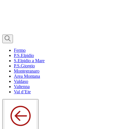
Fermo
P.S.Elpidio
S.Elpidio a Mare
P.S.Giorgio
Montegranaro
Area Montana
Valdaso
Valtenna
Val d’Ete