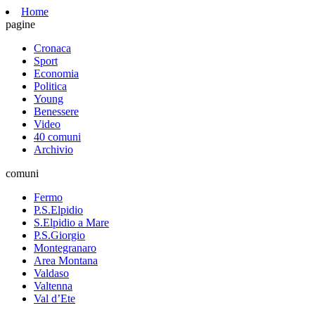
Home
pagine
Cronaca
Sport
Economia
Politica
Young
Benessere
Video
40 comuni
Archivio
comuni
Fermo
P.S.Elpidio
S.Elpidio a Mare
P.S.Giorgio
Montegranaro
Area Montana
Valdaso
Valtenna
Val d’Ete