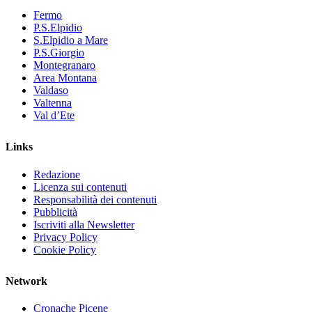
Fermo
P.S.Elpidio
S.Elpidio a Mare
P.S.Giorgio
Montegranaro
Area Montana
Valdaso
Valtenna
Val d’Ete
Links
Redazione
Licenza sui contenuti
Responsabilità dei contenuti
Pubblicità
Iscriviti alla Newsletter
Privacy Policy
Cookie Policy
Network
Cronache Picene