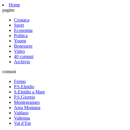
Home
pagine
Cronaca
Sport
Economia
Politica
Young
Benessere
Video
40 comuni
Archivio
comuni
Fermo
P.S.Elpidio
S.Elpidio a Mare
P.S.Giorgio
Montegranaro
Area Montana
Valdaso
Valtenna
Val d’Ete