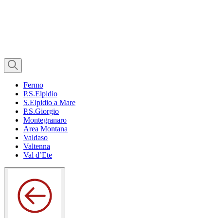
Fermo
P.S.Elpidio
S.Elpidio a Mare
P.S.Giorgio
Montegranaro
Area Montana
Valdaso
Valtenna
Val d’Ete