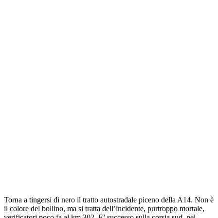
Torna a tingersi di nero il tratto autostradale piceno della A14. Non è
il colore del bollino, ma si tratta dell’incidente, purtroppo mortale,
verificatori poco fa al km 302. E’ successo sulla corsia sud, nel