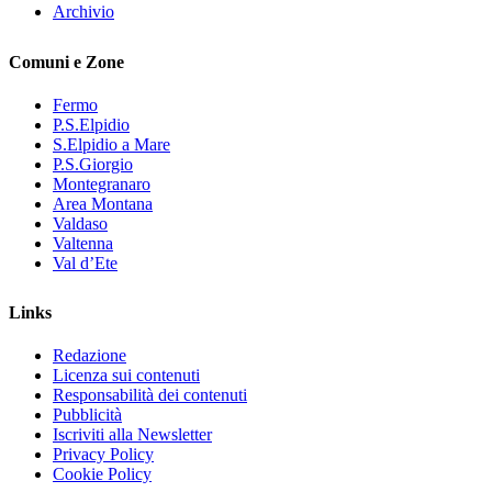
Archivio
Comuni e Zone
Fermo
P.S.Elpidio
S.Elpidio a Mare
P.S.Giorgio
Montegranaro
Area Montana
Valdaso
Valtenna
Val d’Ete
Links
Redazione
Licenza sui contenuti
Responsabilità dei contenuti
Pubblicità
Iscriviti alla Newsletter
Privacy Policy
Cookie Policy