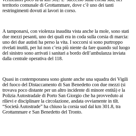
territorio comunale di Grottammare, dove c’è uno dei tanti
restringimenti dovuti ai lavori in corso.
A tamponarsi, con violenza inaudita vista anche la mole, sono stati
due mezzi pesanti, uno dei quali era in coda sulla corsia di marcia:
uno dei due autisti ha perso la vita. I soccorsi si sono purtroppo
rivelati inutili, per lui non c’era più niente da fare quando sul luogo
del sinistro sono arrivati i sanitari a bordo dell’ambulanza inviata
dalla centrale operativa del 118.
Quasi in contemporanea sono giunte anche una squadra dei Vigili
del fuoco del Distaccamento di San Benedetto con due mezzi (si
trovava poco distante per un altro incidente di minore entità) e la
Polizia Autostradale di Porto San Giorgio che ha provveduto ai
rilievi e disciplinare la circolazione, andata ovviamente in tilt.
“Società Autostrade” ha chiuso la corsia sud dal km 301.8, tra
Grottammare e San Benedetto del Tronto.