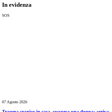
In evidenza
SOS
07 Agosto 2026
Trauma cranico in casa, soccorsa una donna: arriva