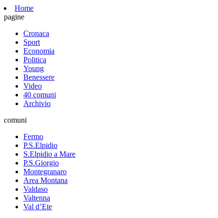
Home
pagine
Cronaca
Sport
Economia
Politica
Young
Benessere
Video
40 comuni
Archivio
comuni
Fermo
P.S.Elpidio
S.Elpidio a Mare
P.S.Giorgio
Montegranaro
Area Montana
Valdaso
Valtenna
Val d’Ete