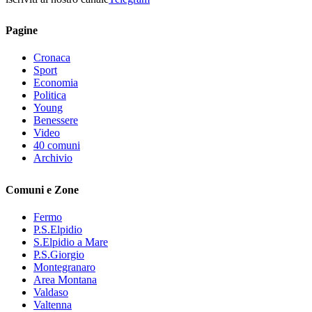
Pagine
Cronaca
Sport
Economia
Politica
Young
Benessere
Video
40 comuni
Archivio
Comuni e Zone
Fermo
P.S.Elpidio
S.Elpidio a Mare
P.S.Giorgio
Montegranaro
Area Montana
Valdaso
Valtenna