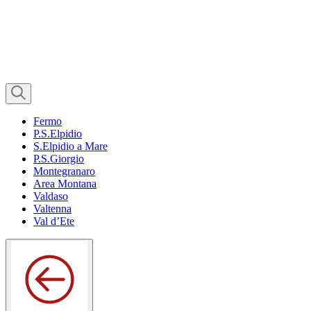
Fermo
P.S.Elpidio
S.Elpidio a Mare
P.S.Giorgio
Montegranaro
Area Montana
Valdaso
Valtenna
Val d’Ete