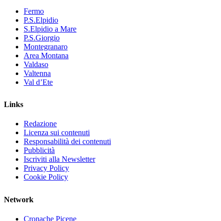
Fermo
P.S.Elpidio
S.Elpidio a Mare
P.S.Giorgio
Montegranaro
Area Montana
Valdaso
Valtenna
Val d’Ete
Links
Redazione
Licenza sui contenuti
Responsabilità dei contenuti
Pubblicità
Iscriviti alla Newsletter
Privacy Policy
Cookie Policy
Network
Cronache Picene