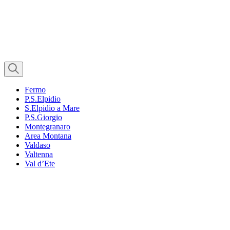
Fermo
P.S.Elpidio
S.Elpidio a Mare
P.S.Giorgio
Montegranaro
Area Montana
Valdaso
Valtenna
Val d’Ete