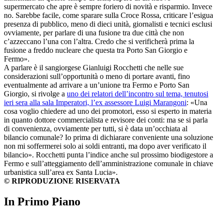
supermercato che apre è sempre foriero di novità e risparmio. Invece
no. Sarebbe facile, come sparare sulla Croce Rossa, criticare l’esigua
presenza di pubblico, meno di dieci unità, giornalisti e tecnici esclusi
ovviamente, per parlare di una fusione tra due città che non
c’azzeccano l’una con l’altra. Credo che si verificherà prima la
fusione a freddo nucleare che questa tra Porto San Giorgio e
Fermo».
A parlare è il sangiorgese Gianluigi Rocchetti che nelle sue
considerazioni sull’opportunità o meno di portare avanti, fino
eventualmente ad arrivare a un’unione tra Fermo e Porto San
Giorgio, si rivolge a
uno dei relatori dell’incontro sul tema, tenutosi
ieri sera alla sala Imperatori, l’ex assessore Luigi Marangoni
: «Una
cosa voglio chiedere ad uno dei promotori, esso si esperto in materia
in quanto dottore commercialista e revisore dei conti: ma se si parla
di convenienza, ovviamente per tutti, si è data un’occhiata al
bilancio comunale? Io prima di dichiarare conveniente una soluzione
non mi soffermerei solo ai soldi entranti, ma dopo aver verificato il
bilancio». Rocchetti punta l’indice anche sul prossimo biodigestore a
Fermo e sull’atteggiamento dell’amministrazione comunale in chiave
urbanistica sull’area ex Santa Lucia».
© RIPRODUZIONE RISERVATA
In Primo Piano