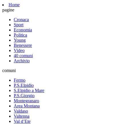
Home
pagine
Cronaca
Sport
Economia
Politica
Young
Benessere
Video
40 comuni
Archivio
comuni
Fermo
P.S.Elpidio
S.Elpidio a Mare
P.S.Giorgio
Montegranaro
Area Montana
Valdaso
Valtenna
Val d’Ete