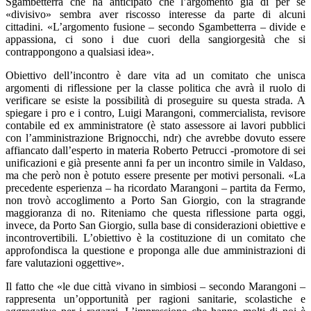
Sgambetterra che ha anticipato che l’argomento già di per sé
«
divisivo
»
sembra aver riscosso interesse da parte di alcuni
cittadini.
«
L’argomento fusione – secondo Sgambetterra – divide e
appassiona, ci sono i due cuori della sangiorgesità che si
contrappongono a qualsiasi idea
»
.
Obiettivo dell’incontro è dare vita ad un comitato che unisca
argomenti di riflessione per la classe politica che avrà il ruolo di
verificare se esiste la possibilità di proseguire su questa strada. A
spiegare i pro e i contro, Luigi Marangoni, commercialista, revisore
contabile ed ex amministratore (è stato assessore ai lavori pubblici
con l’amministrazione Brignocchi, ndr) che avrebbe dovuto essere
affiancato dall’esperto in materia Roberto Petrucci -promotore di sei
unificazioni e già presente anni fa per un incontro simile in Valdaso,
ma che però non è potuto essere presente per motivi personali.
«La
p
recedente esperienza – ha ricordato Marangoni – partita da Fermo,
non trovò accoglimento a Porto San Giorgio, con la stragrande
maggioranza di no. Riteniamo che questa riflessione parta oggi,
invece, da Porto San Giorgio, sulla base di considerazioni obiettive e
incontrovertibili. L’obiettivo è la costituzione di un comitato che
approfondisca la questione e proponga alle due amministrazioni di
fare valutazioni oggettive
»
.
Il fatto che
«
le due città vivano in simbiosi – secondo Marangoni –
rappresenta un’opportunità per ragioni sanitarie, scolastiche e