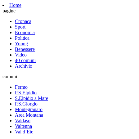
Home
pagine
Cronaca
Sport
Economia
Politica
Young
Benessere
Video
40 comuni
Archivio
comuni
Fermo
P.S.Elpidio
S.Elpidio a Mare
P.S.Giorgio
Montegranaro
Area Montana
Valdaso
Valtenna
Val d’Ete