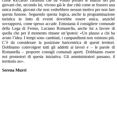
come Riccardo Tarantini che ha voluto portare le istanze dei più
giovani che, secondo lui, vivono già le due città come se fossero una
unica realtà, giovani che non vedrebbero nessun motivo per non fare
questa fusione. Seguendo questa logica, anche la programmazione
turistica in fatto di eventi dovrebbe essere unica, anziché
sovrapporsi, come spesso accade. Entusiasta il consigliere comunale
della Lega di Fermo, Luciano Romanella, anche lui a favore di
quella che per il momento rimane un’ipotesi:
«
Un plauso a chi ha
avuto l’idea. I tempi sono cambiati, i campanilismi non esistono più.
C’è da considerare la posizione baricentrica di questi territori.
Dobbiamo coinvolgere tutti gli addetti ai lavori e – le parole di
Romanella – proporre consigli comunali aperti. Dobbiamo essere
noi promotori di questa iniziativa. Gli amministratori passano, il
territorio no
»
.
Serena Murri