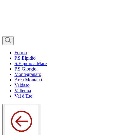
Fermo
P.S.Elpidio
S.Elpidio a Mare
P.S.Giorgio
Montegranaro
Area Montana
Valdaso
Valtenna
Val d’Ete