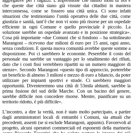
aggregative per i ragazzi. L’impressione che hanno molti di noi è
che queste due città siano già vissute dai cittadini in maniera
interconnessa, come se fossero una città unica. Ci sono infatti
situazioni che testimoniano l’unità operativa delle due città, come
giustizia e sanità, tant’è che non vi sono più risorse per un ospedale
efficiente in ogni Comune e quello provinciale è piccolo. La
soluzione sarebbe un ospedale avanzato e in posizione strategica
»
.
Cosa più importante
«
due Comuni che si fondono – ha sottolineato
Marangoni – ricevono due milioni di euro per 15 anni, ogni anno,
senza condizioni. E questa nuova comunità avrebbe queste somme a
disposizione. Poi ci sarebbero le economie. Peserebbe il costo del
personale ma sarebbe un vantaggio per lo smaltimento dei rifiuti,
dato che i costi fissi verrebbero ripartiti su un numero maggiore di
utenze
»
. Secondo Marangoni
«
q
uesto tipo di approccio, porterebbe
un beneficio di almeno 3 milioni e mezzo di euro a bilancio, da poter
utilizzare per impianti sportivi e strade. Ci sarebbero maggiori
opportunità. Diventeremmo una città di 53mila abitanti, sarebbe la
prima fusione del sud delle Marche. Con un bacino del genere,
sarebbe difficile non concedere risorse. Mentre, pianificare su un
territorio ridotto, è più difficile
»
.
L’incontro, a dire la verità, non è stato molto partecipato, a partire
dagli amministratori locali di entrambi i Comuni, sia attuali che
precedenti, assenti (se si esclude Marangoni, appunto). Favorevoli al
progetto, alcuni operatori commerciali ed esponenti della marineria