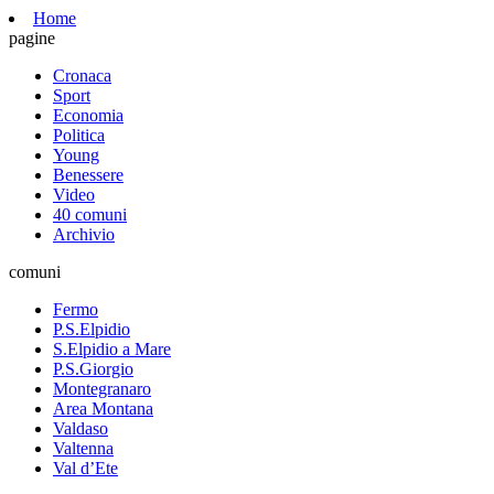
Home
pagine
Cronaca
Sport
Economia
Politica
Young
Benessere
Video
40 comuni
Archivio
comuni
Fermo
P.S.Elpidio
S.Elpidio a Mare
P.S.Giorgio
Montegranaro
Area Montana
Valdaso
Valtenna
Val d’Ete