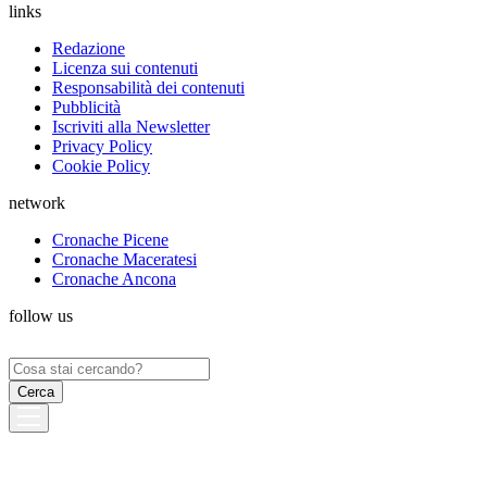
links
Redazione
Licenza sui contenuti
Responsabilità dei contenuti
Pubblicità
Iscriviti alla Newsletter
Privacy Policy
Cookie Policy
network
Cronache Picene
Cronache Maceratesi
Cronache Ancona
follow us
Ricerca
per: