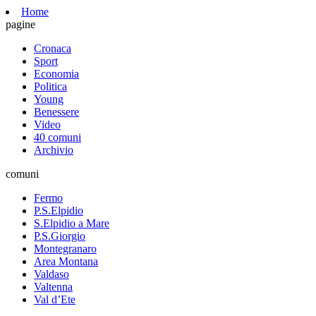
Home
pagine
Cronaca
Sport
Economia
Politica
Young
Benessere
Video
40 comuni
Archivio
comuni
Fermo
P.S.Elpidio
S.Elpidio a Mare
P.S.Giorgio
Montegranaro
Area Montana
Valdaso
Valtenna
Val d’Ete