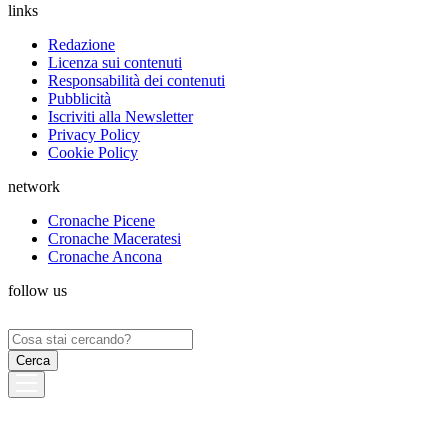
links
Redazione
Licenza sui contenuti
Responsabilità dei contenuti
Pubblicità
Iscriviti alla Newsletter
Privacy Policy
Cookie Policy
network
Cronache Picene
Cronache Maceratesi
Cronache Ancona
follow us
Ricerca
per: