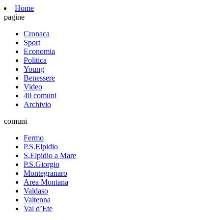
Home
pagine
Cronaca
Sport
Economia
Politica
Young
Benessere
Video
40 comuni
Archivio
comuni
Fermo
P.S.Elpidio
S.Elpidio a Mare
P.S.Giorgio
Montegranaro
Area Montana
Valdaso
Valtenna
Val d’Ete