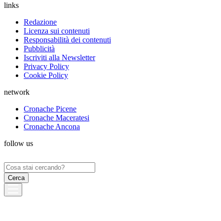
links
Redazione
Licenza sui contenuti
Responsabilità dei contenuti
Pubblicità
Iscriviti alla Newsletter
Privacy Policy
Cookie Policy
network
Cronache Picene
Cronache Maceratesi
Cronache Ancona
follow us
Ricerca
per: