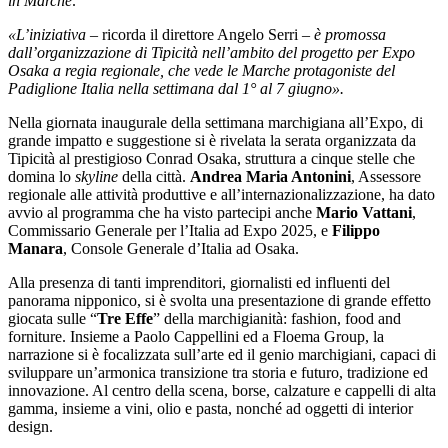
in Marche
.
«L’iniziativa
– ricorda il direttore Angelo Serri –
è promossa
dall’organizzazione di Tipicità nell’ambito del progetto per Expo
Osaka a regia regionale, che vede le Marche protagoniste del
Padiglione Italia nella settimana dal 1° al 7 giugno».
Nella giornata inaugurale della settimana marchigiana all’Expo, di
grande impatto e suggestione si è rivelata la serata organizzata da
Tipicità al prestigioso Conrad Osaka, struttura a cinque stelle che
domina lo
skyline
della città.
Andrea Maria Antonini
, Assessore
regionale alle attività produttive e all’internazionalizzazione, ha dato
avvio al programma che ha visto partecipi anche
Mario Vattani
,
Commissario Generale per l’Italia ad Expo 2025, e
Filippo
Manara
, Console Generale d’Italia ad Osaka.
Alla presenza di tanti imprenditori, giornalisti ed influenti del
panorama nipponico, si è svolta una presentazione di grande effetto
giocata sulle “
Tre Effe
” della marchigianità: fashion, food and
forniture. Insieme a Paolo Cappellini ed a Floema Group, la
narrazione si è focalizzata sull’arte ed il genio marchigiani, capaci di
sviluppare un’armonica transizione tra storia e futuro, tradizione ed
innovazione. Al centro della scena, borse, calzature e cappelli di alta
gamma, insieme a vini, olio e pasta, nonché ad oggetti di interior
design.