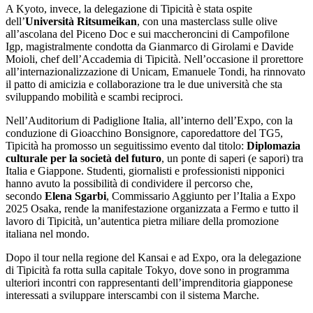
A Kyoto, invece, la delegazione di Tipicità è stata ospite
dell’
Università Ritsumeikan
, con una masterclass sulle olive
all’ascolana del Piceno Doc e sui maccheroncini di Campofilone
Igp, magistralmente condotta da Gianmarco di Girolami e Davide
Moioli, chef dell’Accademia di Tipicità. Nell’occasione il prorettore
all’internazionalizzazione di Unicam, Emanuele Tondi, ha rinnovato
il patto di amicizia e collaborazione tra le due università che sta
sviluppando mobilità e scambi reciproci.
Nell’Auditorium di Padiglione Italia, all’interno dell’Expo, con la
conduzione di Gioacchino Bonsignore, caporedattore del TG5,
Tipicità ha promosso un seguitissimo evento dal titolo:
Diplomazia
culturale per la società del futuro
,
un ponte di saperi (e sapori) tra
Italia e Giappone. Studenti, giornalisti e professionisti nipponici
hanno avuto la possibilità di condividere il percorso che,
secondo
Elena Sgarbi
, Commissario Aggiunto per l’Italia a Expo
2025 Osaka, rende la manifestazione organizzata a Fermo e tutto il
lavoro di Tipicità, un’autentica pietra miliare della promozione
italiana nel mondo.
Dopo il tour nella regione del Kansai e ad Expo, ora la delegazione
di Tipicità fa rotta sulla capitale Tokyo, dove sono in programma
ulteriori incontri con rappresentanti dell’imprenditoria giapponese
interessati a sviluppare interscambi con il sistema Marche.