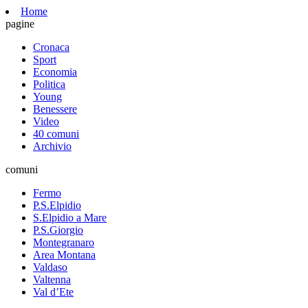
Home
pagine
Cronaca
Sport
Economia
Politica
Young
Benessere
Video
40 comuni
Archivio
comuni
Fermo
P.S.Elpidio
S.Elpidio a Mare
P.S.Giorgio
Montegranaro
Area Montana
Valdaso
Valtenna
Val d’Ete