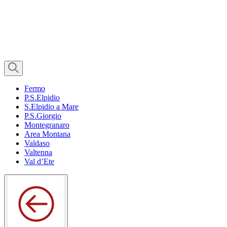
Fermo
P.S.Elpidio
S.Elpidio a Mare
P.S.Giorgio
Montegranaro
Area Montana
Valdaso
Valtenna
Val d’Ete