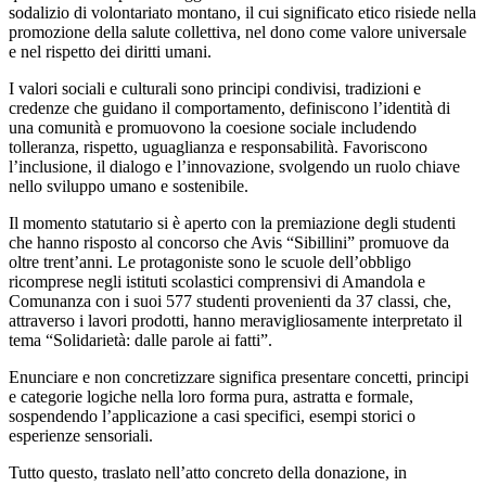
sodalizio di volontariato montano, il cui significato etico risiede nella
promozione della salute collettiva, nel dono come valore universale
e nel rispetto dei diritti umani.
I valori sociali e culturali sono principi condivisi, tradizioni e
credenze che guidano il comportamento, definiscono l’identità di
una comunità e promuovono la coesione sociale includendo
tolleranza, rispetto, uguaglianza e responsabilità
. Favoriscono
l’inclusione, il dialogo e l’innovazione, svolgendo un ruolo chiave
nello sviluppo umano e sostenibile.
Il momento statutario si è aperto con la premiazione degli studenti
che hanno risposto al concorso che Avis “Sibillini” promuove da
oltre trent’anni. Le protagoniste sono le scuole dell’obbligo
ricomprese negli istituti scolastici comprensivi di Amandola e
Comunanza con i suoi 577 studenti provenienti da 37 classi, che,
attraverso i lavori prodotti, hanno meravigliosamente interpretato il
tema “Solidarietà: dalle parole ai fatti”.
Enunciare e non concretizzare significa presentare concetti, principi
e categorie logiche nella loro forma pura, astratta e formale,
sospendendo l’applicazione a casi specifici, esempi storici o
esperienze sensoriali.
Tutto questo, traslato nell’atto concreto della donazione, in