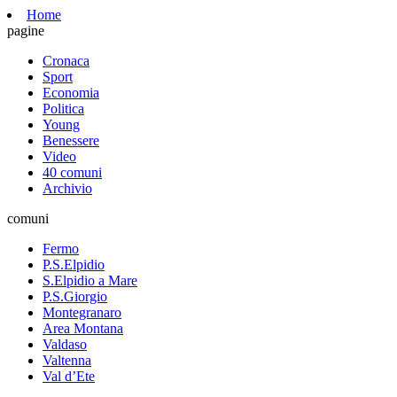
Home
pagine
Cronaca
Sport
Economia
Politica
Young
Benessere
Video
40 comuni
Archivio
comuni
Fermo
P.S.Elpidio
S.Elpidio a Mare
P.S.Giorgio
Montegranaro
Area Montana
Valdaso
Valtenna
Val d’Ete