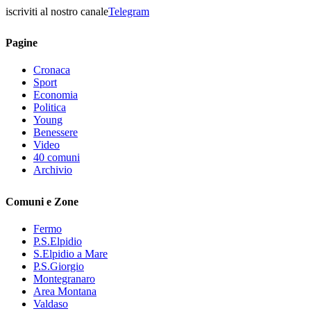
iscriviti al nostro canale
Telegram
Pagine
Cronaca
Sport
Economia
Politica
Young
Benessere
Video
40 comuni
Archivio
Comuni e Zone
Fermo
P.S.Elpidio
S.Elpidio a Mare
P.S.Giorgio
Montegranaro
Area Montana
Valdaso