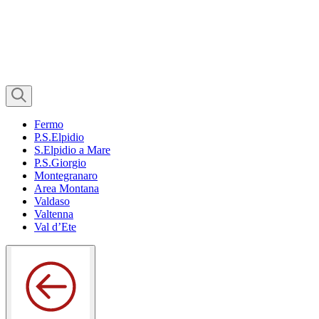
Fermo
P.S.Elpidio
S.Elpidio a Mare
P.S.Giorgio
Montegranaro
Area Montana
Valdaso
Valtenna
Val d’Ete