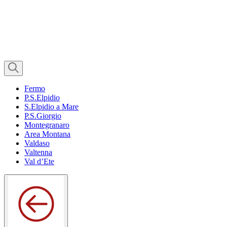
Fermo
P.S.Elpidio
S.Elpidio a Mare
P.S.Giorgio
Montegranaro
Area Montana
Valdaso
Valtenna
Val d’Ete