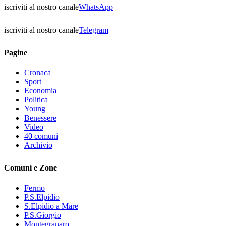
iscriviti al nostro canale
WhatsApp
iscriviti al nostro canale
Telegram
Pagine
Cronaca
Sport
Economia
Politica
Young
Benessere
Video
40 comuni
Archivio
Comuni e Zone
Fermo
P.S.Elpidio
S.Elpidio a Mare
P.S.Giorgio
Montegranaro