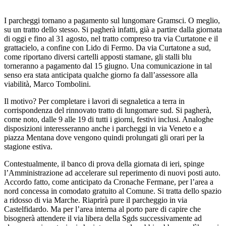
I parcheggi tornano a pagamento sul lungomare Gramsci. O meglio,
su un tratto dello stesso. Si pagherà infatti, già a partire dalla giornata
di oggi e fino al 31 agosto, nel tratto compreso tra via Curtatone e il
grattacielo, a confine con Lido di Fermo. Da via Curtatone a sud,
come riportano diversi cartelli apposti stamane, gli stalli blu
torneranno a pagamento dal 15 giugno. Una comunicazione in tal
senso era stata anticipata qualche giorno fa dall’assessore alla
viabilità, Marco Tombolini.
Il motivo? Per completare i lavori di segnaletica a terra in
corrispondenza del rinnovato tratto di lungomare sud. Si pagherà,
come noto, dalle 9 alle 19 di tutti i giorni, festivi inclusi. Analoghe
disposizioni interesseranno anche i parcheggi in via Veneto e a
piazza Mentana dove vengono quindi prolungati gli orari per la
stagione estiva.
Contestualmente, il banco di prova della giornata di ieri, spinge
l’Amministrazione ad accelerare sul reperimento di nuovi posti auto.
Accordo fatto, come anticipato da Cronache Fermane, per l’area a
nord concessa in comodato gratuito al Comune. Si tratta dello spazio
a ridosso di via Marche. Riaprirà pure il parcheggio in via
Castelfidardo. Ma per l’area interna al porto pare di capire che
bisognerà attendere il via libera della Sgds successivamente ad