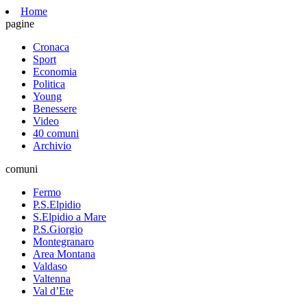
Home
pagine
Cronaca
Sport
Economia
Politica
Young
Benessere
Video
40 comuni
Archivio
comuni
Fermo
P.S.Elpidio
S.Elpidio a Mare
P.S.Giorgio
Montegranaro
Area Montana
Valdaso
Valtenna
Val d’Ete