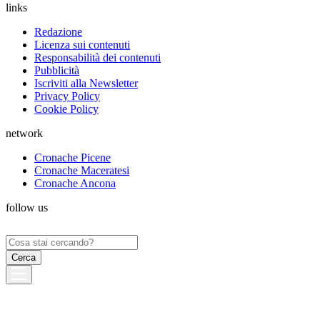
links
Redazione
Licenza sui contenuti
Responsabilità dei contenuti
Pubblicità
Iscriviti alla Newsletter
Privacy Policy
Cookie Policy
network
Cronache Picene
Cronache Maceratesi
Cronache Ancona
follow us
Ricerca
per: