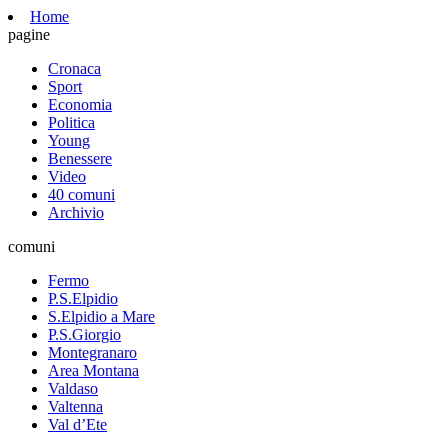
Home
pagine
Cronaca
Sport
Economia
Politica
Young
Benessere
Video
40 comuni
Archivio
comuni
Fermo
P.S.Elpidio
S.Elpidio a Mare
P.S.Giorgio
Montegranaro
Area Montana
Valdaso
Valtenna
Val d’Ete