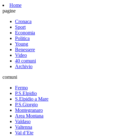
Home
pagine
Cronaca
Sport
Economia
Politica
Young
Benessere
Video
40 comuni
Archivio
comuni
Fermo
P.S.Elpidio
S.Elpidio a Mare
P.S.Giorgio
Montegranaro
Area Montana
Valdaso
Valtenna
Val d’Ete