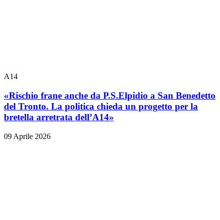
A14
«Rischio frane anche da P.S.Elpidio a San Benedetto
del Tronto. La politica chieda un progetto per la
bretella arretrata dell’A14»
09 Aprile 2026