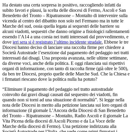
Ha destato una certa sorpresa in positivo, raccogliendo infatti da
subito favori e plausi, la scelta delle diocesi di Fermo, Ascoli e San
Benedetto del Tronto – Ripatransone – Montalto di intervenire sulla
vicenda al centro del dibattito non solo nel Fermano ma in tutte le
Marche del sud, ossia quella legata ai sequestri delle barriere su
alcuni viadotti, sequestri che danno origine a fisiologici rallentamenti
essendo l’A14 a una corsia nei tratti interessati dal provvedimento, e
dove
ieri sera si è registrato l’ultimo incidente stradale.
Ebbene le tre
Diocesi hanno deciso di lanciare una raccolta firme per chiedere a
Società Autostrade l’esenzione dal pagamento del pedaggio nei tratti
interessati dai disagi. Una proposta avanzata, nelle ultime settimane,
da diverse voci, anche della politica. E oggi rilanciata sui rispettivi
organi di informazione, con tanto di raccolta firme (già oltre le 500),
da ben tre Diocesi, proprio quelle delle Marche Sud. Che la Chiesa e
i firmatari riescano dove la politica nulla ha potuto?
“Eliminare il pagamento del pedaggio nel tratto autostradale
coinvolto dai gravi disagi causati dal sequestro dei viadotti, fin
quando non si torni ad una situazione di normalità”. Si legge nella
nota delle Diocesi in merito alla petizione lanciata sui loro organi di
informazione (il giornale L’Ancora della Diocesi di San Benedetto
del Tronto – Ripatransone – Montalto, Radio Ascoli e il giornale La
Vita Picena della diocesi di Ascoli Piceno e da La Voce delle
Marche della diocesi di Fermo). Una petizione indirizzata alla
Società Autostrade per l’Italia, che vede come primi firmatari i