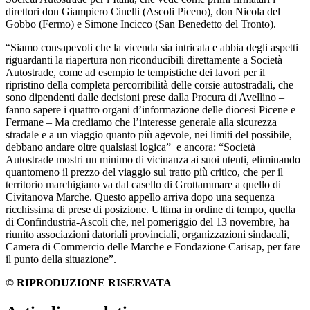
direttori don Giampiero Cinelli (Ascoli Piceno), don Nicola del
Gobbo (Fermo) e Simone Incicco (San Benedetto del Tronto).
“Siamo consapevoli che la vicenda sia intricata e abbia degli aspetti
riguardanti la riapertura non riconducibili direttamente a Società
Autostrade, come ad esempio le tempistiche dei lavori per il
ripristino della completa percorribilità delle corsie autostradali, che
sono dipendenti dalle decisioni prese dalla Procura di Avellino –
fanno sapere i quattro organi d’informazione delle diocesi Picene e
Fermane – Ma crediamo che l’interesse generale alla sicurezza
stradale e a un viaggio quanto più agevole, nei limiti del possibile,
debbano andare oltre qualsiasi logica” e ancora: “Società
Autostrade mostri un minimo di vicinanza ai suoi utenti, eliminando
quantomeno il prezzo del viaggio sul tratto più critico, che per il
territorio marchigiano va dal casello di Grottammare a quello di
Civitanova Marche. Questo appello arriva dopo una sequenza
ricchissima di prese di posizione. Ultima in ordine di tempo, quella
di Confindustria-Ascoli che, nel pomeriggio del 13 novembre, ha
riunito associazioni datoriali provinciali, organizzazioni sindacali,
Camera di Commercio delle Marche e Fondazione Carisap, per fare
il punto della situazione”.
© RIPRODUZIONE RISERVATA