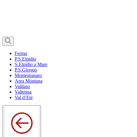
Fermo
P.S.Elpidio
S.Elpidio a Mare
P.S.Giorgio
Montegranaro
Area Montana
Valdaso
Valtenna
Val d’Ete