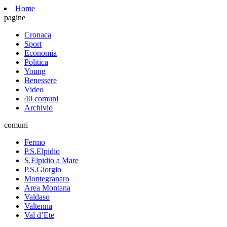
Home
pagine
Cronaca
Sport
Economia
Politica
Young
Benessere
Video
40 comuni
Archivio
comuni
Fermo
P.S.Elpidio
S.Elpidio a Mare
P.S.Giorgio
Montegranaro
Area Montana
Valdaso
Valtenna
Val d’Ete