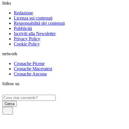
links
Redazione
Licenza sui contenuti
Responsabilità dei contenuti
Pubblicità
Iscriviti alla Newsletter
Privacy Policy
Cookie Policy
network
Cronache Picene
Cronache Maceratesi
Cronache Ancona
follow us
Ricerca
per: