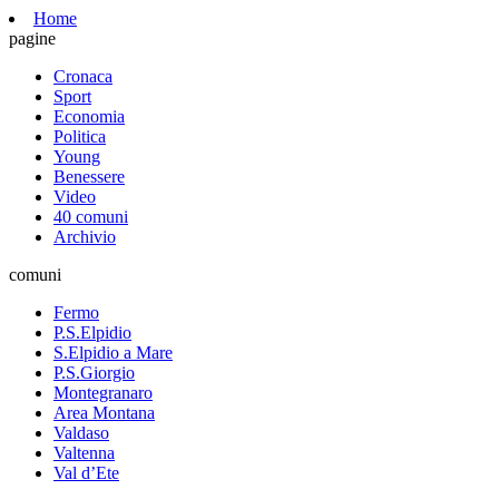
Home
pagine
Cronaca
Sport
Economia
Politica
Young
Benessere
Video
40 comuni
Archivio
comuni
Fermo
P.S.Elpidio
S.Elpidio a Mare
P.S.Giorgio
Montegranaro
Area Montana
Valdaso
Valtenna
Val d’Ete