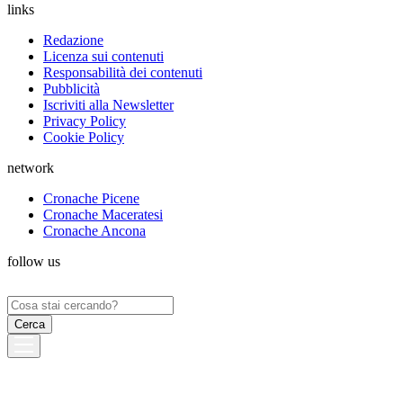
links
Redazione
Licenza sui contenuti
Responsabilità dei contenuti
Pubblicità
Iscriviti alla Newsletter
Privacy Policy
Cookie Policy
network
Cronache Picene
Cronache Maceratesi
Cronache Ancona
follow us
Ricerca
per: