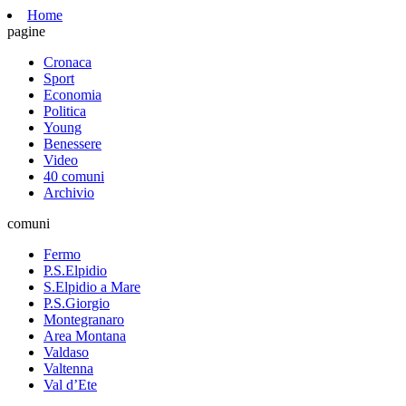
Home
pagine
Cronaca
Sport
Economia
Politica
Young
Benessere
Video
40 comuni
Archivio
comuni
Fermo
P.S.Elpidio
S.Elpidio a Mare
P.S.Giorgio
Montegranaro
Area Montana
Valdaso
Valtenna
Val d’Ete