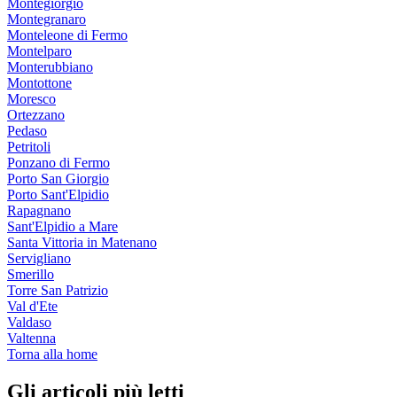
Montegiorgio
Montegranaro
Monteleone di Fermo
Montelparo
Monterubbiano
Montottone
Moresco
Ortezzano
Pedaso
Petritoli
Ponzano di Fermo
Porto San Giorgio
Porto Sant'Elpidio
Rapagnano
Sant'Elpidio a Mare
Santa Vittoria in Matenano
Servigliano
Smerillo
Torre San Patrizio
Val d'Ete
Valdaso
Valtenna
Torna alla home
Gli articoli più letti