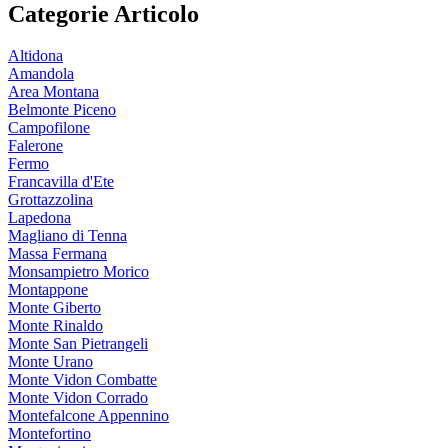
Categorie Articolo
Altidona
Amandola
Area Montana
Belmonte Piceno
Campofilone
Falerone
Fermo
Francavilla d'Ete
Grottazzolina
Lapedona
Magliano di Tenna
Massa Fermana
Monsampietro Morico
Montappone
Monte Giberto
Monte Rinaldo
Monte San Pietrangeli
Monte Urano
Monte Vidon Combatte
Monte Vidon Corrado
Montefalcone Appennino
Montefortino