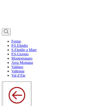
Fermo
P.S.Elpidio
S.Elpidio a Mare
P.S.Giorgio
Montegranaro
Area Montana
Valdaso
Valtenna
Val d’Ete