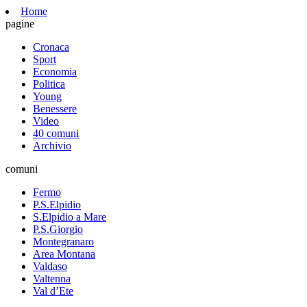
Home
pagine
Cronaca
Sport
Economia
Politica
Young
Benessere
Video
40 comuni
Archivio
comuni
Fermo
P.S.Elpidio
S.Elpidio a Mare
P.S.Giorgio
Montegranaro
Area Montana
Valdaso
Valtenna
Val d’Ete