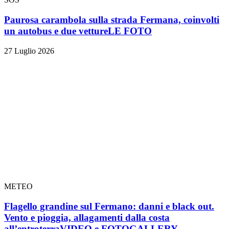
Paurosa carambola sulla strada Fermana, coinvolti
un autobus e due vetture
LE FOTO
27 Luglio 2026
METEO
Flagello grandine sul Fermano: danni e black out.
Vento e pioggia, allagamenti dalla costa
all’entroterra
VIDEO e FOTOGALLERY