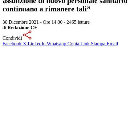
assunzione di nuovo personale sanitario
continuano a rimanere tali”
30 Dicembre 2021 - Ore 14:00
-
2465 letture
di
Redazione CF
Condividi
Facebook
X
LinkedIn
Whatsapp
Copia Link
Stampa
Email