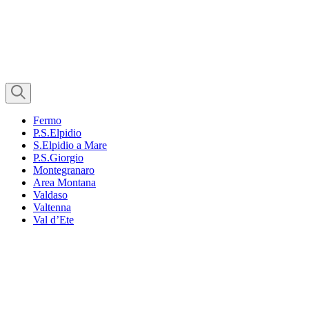
Fermo
P.S.Elpidio
S.Elpidio a Mare
P.S.Giorgio
Montegranaro
Area Montana
Valdaso
Valtenna
Val d’Ete