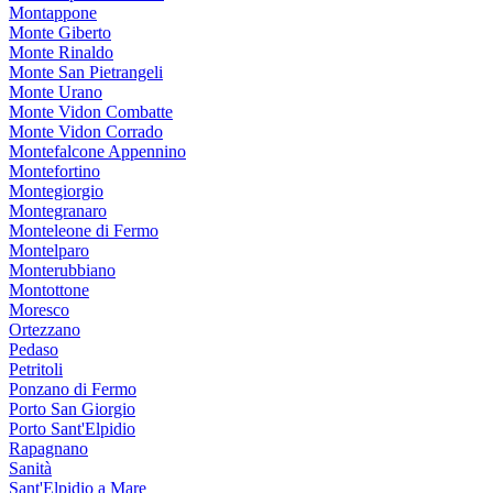
Montappone
Monte Giberto
Monte Rinaldo
Monte San Pietrangeli
Monte Urano
Monte Vidon Combatte
Monte Vidon Corrado
Montefalcone Appennino
Montefortino
Montegiorgio
Montegranaro
Monteleone di Fermo
Montelparo
Monterubbiano
Montottone
Moresco
Ortezzano
Pedaso
Petritoli
Ponzano di Fermo
Porto San Giorgio
Porto Sant'Elpidio
Rapagnano
Sanità
Sant'Elpidio a Mare