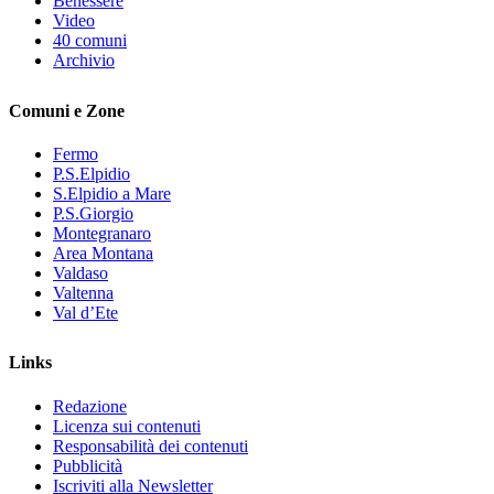
Benessere
Video
40 comuni
Archivio
Comuni e Zone
Fermo
P.S.Elpidio
S.Elpidio a Mare
P.S.Giorgio
Montegranaro
Area Montana
Valdaso
Valtenna
Val d’Ete
Links
Redazione
Licenza sui contenuti
Responsabilità dei contenuti
Pubblicità
Iscriviti alla Newsletter