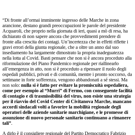
“Di fronte all’ormai imminente ingresso delle Marche in zona
arancione, destano grandi preoccupazioni le parole del presidente
Acquaroli, che proprio nella giornata di ieri, quasi a mò di resa, ha
dichiarato di non sapere ancora che provvedimenti prendere di
fronte alla crescita dei contagi. Un’incertezza che in effetti riflette i
gravi errori della giunta regionale, che a oltre un anno dal suo
insediamento ha largamente dimostrato la propria inadeguatezza
nella lotta al Covid. Basti pensare che non si è ancora proceduto alla
riformulazione del Piano Pandemico regionale per riallinearlo
all’emergenza in atto, non si è proceduto a ripensare il ruolo degli
ospedali pubblici, privati e di comunità, mentre i pronto soccorso, da
settimane in forte sofferenza, vengono abbandonati a sé stessi. Ma
non solo:
nulla si è fatto per evitare la promiscuità ospedaliera,
come per esempio al “Murri” di Fermo, con conseguente facilità
di contagio e di trasmissibilità del virus, non esiste una strategia
per il riavvio del Covid Center di Civitanova Marche, mancano
accordi sindacali volti a favorire la mobilità regionale degli
operatori delle aziende sanitarie marchigiane, e le promesse di
assunzione di nuovo personale sanitario continuano a rimanere
tali”
.
A dirlo è il consigliere regionale del Partito Democratico Fabrizio