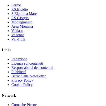
Fermo
P.S.Elpidio
S.Elpidio a Mare
P.S.Giorgio
Montegranaro
Area Montana
Valdaso
Valtenna
Val d’Ete
Links
Redazione
Licenza sui contenuti
Responsabilità dei contenuti
Pubblicità
Iscriviti alla Newsletter
Privacy Policy
Cookie Policy
Network
Cronache Picene