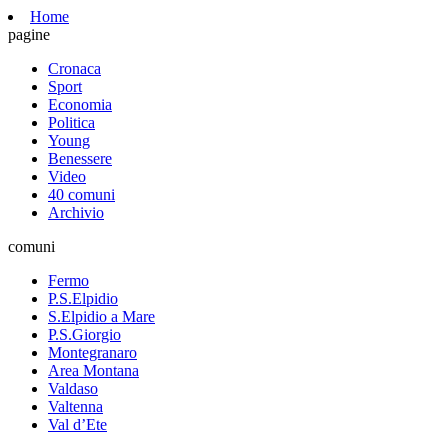
Home
pagine
Cronaca
Sport
Economia
Politica
Young
Benessere
Video
40 comuni
Archivio
comuni
Fermo
P.S.Elpidio
S.Elpidio a Mare
P.S.Giorgio
Montegranaro
Area Montana
Valdaso
Valtenna
Val d’Ete