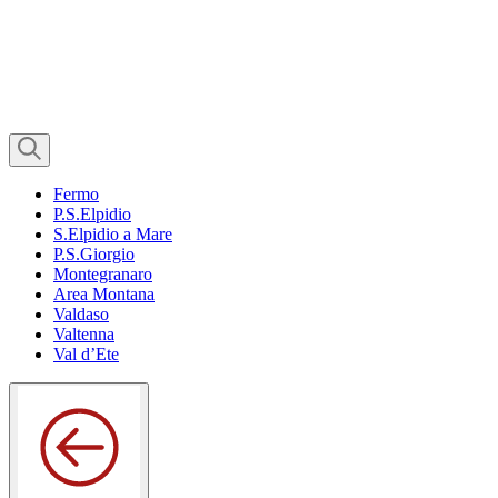
Fermo
P.S.Elpidio
S.Elpidio a Mare
P.S.Giorgio
Montegranaro
Area Montana
Valdaso
Valtenna
Val d’Ete