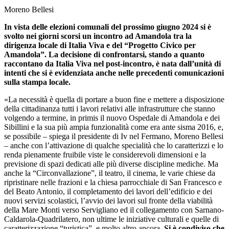
Moreno Bellesi
In vista delle elezioni comunali del prossimo giugno 2024 si è
svolto nei giorni scorsi un incontro ad Amandola tra la
dirigenza locale di Italia Viva e del “Progetto Civico per
Amandola”. La decisione di confrontarsi, stando a quanto
raccontano da Italia Viva nel post-incontro, è nata dall’unità di
intenti che si è evidenziata anche nelle precedenti comunicazioni
sulla stampa locale.
«La necessità è quella di portare a buon fine e mettere a disposizione
della cittadinanza tutti i lavori relativi alle infrastrutture che stanno
volgendo a termine, in primis il nuovo Ospedale di Amandola e dei
Sibillini e la sua più ampia funzionalità come era ante sisma 2016, e,
se possibile – spiega il presidente di Iv nel Fermano, Moreno Bellesi
– anche con l’attivazione di qualche specialità che lo caratterizzi e lo
renda pienamente fruibile viste le considerevoli dimensioni e la
previsione di spazi dedicati alle più diverse discipline mediche. Ma
anche la “Circonvallazione”, il teatro, il cinema, le varie chiese da
ripristinare nelle frazioni e la chiesa parrocchiale di San Francesco e
del Beato Antonio, il completamento dei lavori dell’edificio e dei
nuovi servizi scolastici, l’avvio dei lavori sul fronte della viabilità
della Mare Monti verso Servigliano ed il collegamento con Sarnano-
Caldarola-Quadrilatero, non ultime le iniziative culturali e quelle di
caratterizzazione “turistica”, e molto altro ancora.
Si è condiviso che