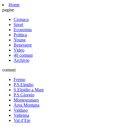
Home
pagine
Cronaca
Sport
Economia
Politica
Young
Benessere
Video
40 comuni
Archivio
comuni
Fermo
P.S.Elpidio
S.Elpidio a Mare
P.S.Giorgio
Montegranaro
Area Montana
Valdaso
Valtenna
Val d’Ete