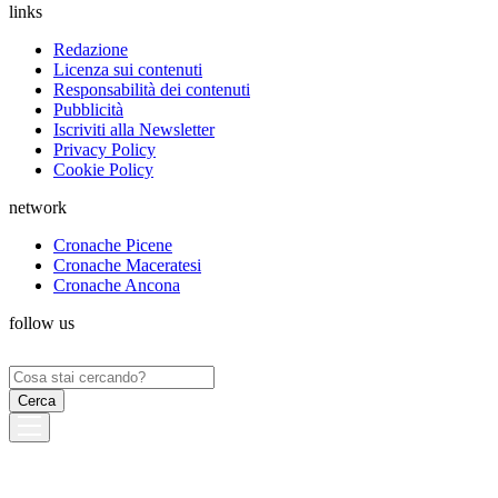
links
Redazione
Licenza sui contenuti
Responsabilità dei contenuti
Pubblicità
Iscriviti alla Newsletter
Privacy Policy
Cookie Policy
network
Cronache Picene
Cronache Maceratesi
Cronache Ancona
follow us
Ricerca
per: