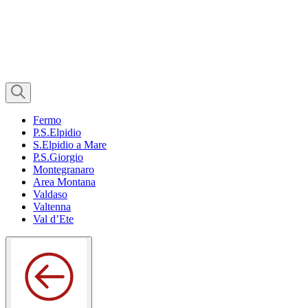
Fermo
P.S.Elpidio
S.Elpidio a Mare
P.S.Giorgio
Montegranaro
Area Montana
Valdaso
Valtenna
Val d’Ete