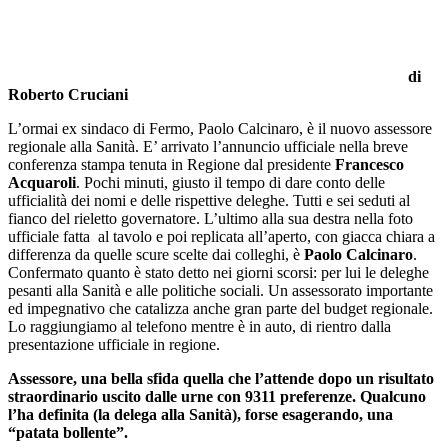
di
Roberto Cruciani
L’ormai ex sindaco di Fermo, Paolo Calcinaro, è il nuovo assessore
regionale alla Sanità. E’ arrivato l’annuncio ufficiale nella breve
conferenza stampa tenuta in Regione dal presidente
Francesco
Acquaroli
. Pochi minuti, giusto il tempo di dare conto delle
ufficialità dei nomi e delle rispettive deleghe. Tutti e sei seduti al
fianco del rieletto governatore. L’ultimo alla sua destra nella foto
ufficiale fatta al tavolo e poi replicata all’aperto, con giacca chiara a
differenza da quelle scure scelte dai colleghi, è
Paolo Calcinaro
.
Confermato quanto è stato detto nei giorni scorsi: per lui le deleghe
pesanti alla Sanità e alle politiche sociali. Un assessorato importante
ed impegnativo che catalizza anche gran parte del budget regionale.
Lo raggiungiamo al telefono mentre è in auto, di rientro dalla
presentazione ufficiale in regione.
Assessore, una bella sfida quella che l’attende dopo un risultato
straordinario uscito dalle urne con 9311 preferenze. Qualcuno
l’ha definita (la delega alla Sanità), forse esagerando, una
“patata bollente”.