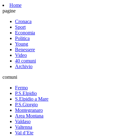
Home
pagine
Cronaca
Sport
Economia
Politica
Young
Benessere
Video
40 comuni
Archivio
comuni
Fermo
P.S.Elpidio
S.Elpidio a Mare
P.S.Giorgio
Montegranaro
Area Montana
Valdaso
Valtenna
Val d’Ete