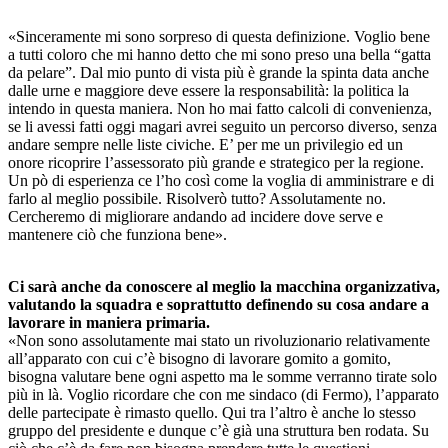
«Sinceramente mi sono sorpreso di questa definizione. Voglio bene
a tutti coloro che mi hanno detto che mi sono preso una bella “gatta
da pelare”. Dal mio punto di vista più è grande la spinta data anche
dalle urne e maggiore deve essere la responsabilità: la politica la
intendo in questa maniera. Non ho mai fatto calcoli di convenienza,
se li avessi fatti oggi magari avrei seguito un percorso diverso, senza
andare sempre nelle liste civiche. E’ per me un privilegio ed un
onore ricoprire l’assessorato più grande e strategico per la regione.
Un pò di esperienza ce l’ho così come la voglia di amministrare e di
farlo al meglio possibile. Risolverò tutto? Assolutamente no.
Cercheremo di migliorare andando ad incidere dove serve e
mantenere ciò che funziona bene».
Ci sarà anche da conoscere al meglio la macchina organizzativa,
valutando la squadra e soprattutto definendo su cosa andare a
lavorare in maniera primaria.
«Non sono assolutamente mai stato un rivoluzionario relativamente
all’apparato con cui c’è bisogno di lavorare gomito a gomito,
bisogna valutare bene ogni aspetto ma le somme verranno tirate solo
più in là. Voglio ricordare che con me sindaco (di Fermo), l’apparato
delle partecipate è rimasto quello. Qui tra l’altro è anche lo stesso
gruppo del presidente e dunque c’è già una struttura ben rodata. Su