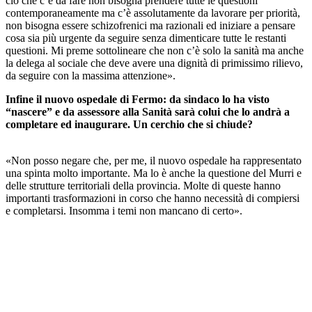
ciò che c’è da fare non bisogna prendere tutte le questioni
contemporaneamente ma c’è assolutamente da lavorare per priorità,
non bisogna essere schizofrenici ma razionali ed iniziare a pensare
cosa sia più urgente da seguire senza dimenticare tutte le restanti
questioni. Mi preme sottolineare che non c’è solo la sanità ma anche
la delega al sociale che deve avere una dignità di primissimo rilievo,
da seguire con la massima attenzione».
Infine il nuovo ospedale di Fermo: da sindaco lo ha visto
“nascere” e da assessore alla Sanità sarà colui che lo andrà a
completare ed inaugurare. Un cerchio che si chiude?
«Non posso negare che, per me, il nuovo ospedale ha rappresentato
una spinta molto importante. Ma lo è anche la questione del Murri e
delle strutture territoriali della provincia. Molte di queste hanno
importanti trasformazioni in corso che hanno necessità di compiersi
e completarsi. Insomma i temi non mancano di certo».