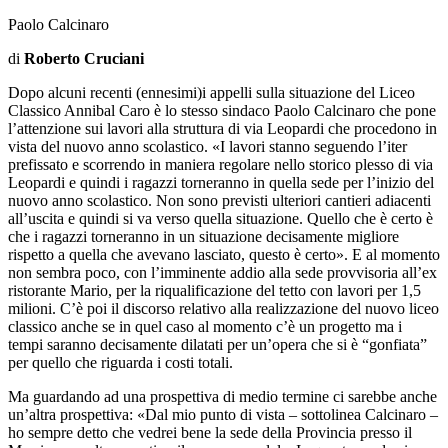
Paolo Calcinaro
di
Roberto Cruciani
Dopo alcuni recenti (ennesimi)i appelli sulla situazione del Liceo
Classico Annibal Caro è lo stesso sindaco Paolo Calcinaro che pone
l’attenzione sui lavori alla struttura di via Leopardi che procedono in
vista del nuovo anno scolastico.
«
I lavori stanno seguendo l’iter
prefissato e scorrendo in maniera regolare nello storico plesso di via
Leopardi e quindi i ragazzi torneranno in quella sede per l’inizio del
nuovo anno scolastico. Non sono previsti ulteriori cantieri adiacenti
all’uscita e quindi si va verso quella situazione. Quello che è certo è
che i ragazzi torneranno in un situazione decisamente migliore
rispetto a quella che avevano lasciato, questo è certo
»
. E al momento
non sembra poco, con l’imminente addio alla sede provvisoria all’ex
ristorante Mario, per la riqualificazione del tetto con lavori per 1,5
milioni. C’è poi il discorso relativo alla realizzazione del nuovo liceo
classico anche se in quel caso al momento c’è un progetto ma i
tempi saranno decisamente dilatati per un’opera che si è “gonfiata”
per quello che riguarda i costi totali.
Ma guardando ad una prospettiva di medio termine ci sarebbe anche
un’altra prospettiva:
«
Dal mio punto di vista – sottolinea Calcinaro –
ho sempre detto che vedrei bene la sede della Provincia presso il