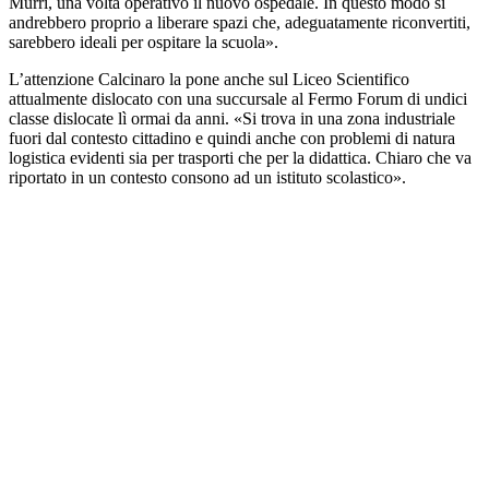
Murri, una volta operativo il nuovo ospedale. In questo modo si
andrebbero proprio a liberare spazi che, adeguatamente riconvertiti,
sarebbero ideali per ospitare la scuola
»
.
L’attenzione Calcinaro la pone anche sul Liceo Scientifico
attualmente dislocato con una succursale al Fermo Forum di undici
classe dislocate lì ormai da anni.
«
Si trova in una zona industriale
fuori dal contesto cittadino e quindi anche con problemi di natura
logistica evidenti sia per trasporti che per la didattica. Chiaro che va
riportato in un contesto consono ad un istituto scolastico
».