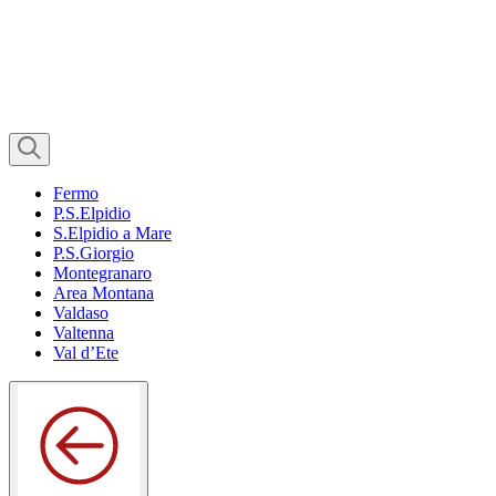
Fermo
P.S.Elpidio
S.Elpidio a Mare
P.S.Giorgio
Montegranaro
Area Montana
Valdaso
Valtenna
Val d’Ete