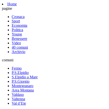
Home
pagine
Cronaca
Sport
Economia
Politica
Young
Benessere
Video
40 comuni
Archivio
comuni
Fermo
P.S.Elpidio
S.Elpidio a Mare
P.S.Giorgio
Montegranaro
Area Montana
Valdaso
Valtenna
Val d’Ete