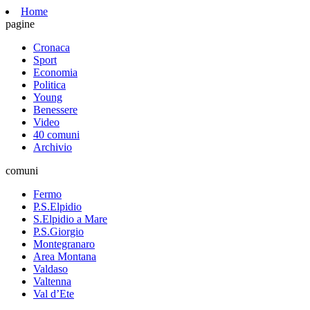
Home
pagine
Cronaca
Sport
Economia
Politica
Young
Benessere
Video
40 comuni
Archivio
comuni
Fermo
P.S.Elpidio
S.Elpidio a Mare
P.S.Giorgio
Montegranaro
Area Montana
Valdaso
Valtenna
Val d’Ete