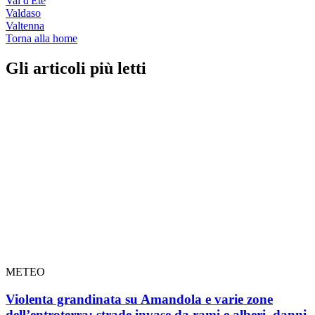
Val d'Ete
Valdaso
Valtenna
Torna alla home
Gli articoli più letti
METEO
Violenta grandinata su Amandola e varie zone
dell’entroterra: strade invase da rami e alberi, danni