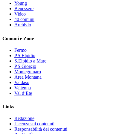
Young
Benessere
Video
40 comuni
Archivio
Comuni e Zone
Fermo
P.S.Elpidio
S.Elpidio a Mare
P.S.Giorgio
Montegranaro
Area Montana
Valdaso
Valtenna
Val d’Ete
Links
Redazione
Licenza sui contenuti
Responsabilità dei contenuti