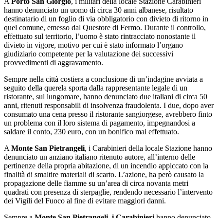
A
Porto San Giorgio
, i militari della locale Stazione Carabinieri
hanno denunciato un uomo di circa 30 anni albanese, risultato
destinatario di un foglio di via obbligatorio con divieto di ritorno in
quel comune, emesso dal Questore di Fermo. Durante il controllo,
effettuato sul territorio, l’uomo è stato rintracciato nonostante il
divieto in vigore, motivo per cui è stato informato l’organo
giudiziario competente per la valutazione dei successivi
provvedimenti di aggravamento.
Sempre nella città costiera a conclusione di un’indagine avviata a
seguito della querela sporta dalla rappresentante legale di un
ristorante, sul lungomare, hanno denunciato due italiani di circa 50
anni, ritenuti responsabili di insolvenza fraudolenta. I due, dopo aver
consumato una cena presso il ristorante sangiorgese, avrebbero finto
un problema con il loro sistema di pagamento, impegnandosi a
saldare il conto, 230 euro, con un bonifico mai effettuato.
A
Monte San Pietrangeli
, i Carabinieri della locale Stazione hanno
denunciato un anziano italiano ritenuto autore, all’interno delle
pertinenze della propria abitazione, di un incendio appiccato con la
finalità di smaltire materiali di scarto. L’azione, ha però causato la
propagazione delle fiamme su un’area di circa novanta metri
quadrati con presenza di sterpaglie, rendendo necessario l’intervento
dei Vigili del Fuoco al fine di evitare maggiori danni.
Sempre a
Monte San Pietrangeli, i Carabinieri
hanno denunciato