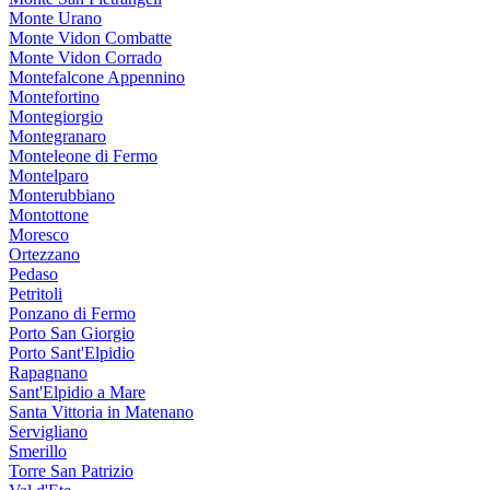
Monte Urano
Monte Vidon Combatte
Monte Vidon Corrado
Montefalcone Appennino
Montefortino
Montegiorgio
Montegranaro
Monteleone di Fermo
Montelparo
Monterubbiano
Montottone
Moresco
Ortezzano
Pedaso
Petritoli
Ponzano di Fermo
Porto San Giorgio
Porto Sant'Elpidio
Rapagnano
Sant'Elpidio a Mare
Santa Vittoria in Matenano
Servigliano
Smerillo
Torre San Patrizio