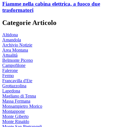
Fiamme nella cabina elettrica, a fuoco due
trasformatori
Categorie Articolo
Altidona
Amandola
Archivio Notizie
Area Montana
Attualità
Belmonte Piceno
Campofilone
Falerone
Fermo
Francavilla d'Ete
Grottazzolina
Lapedona
Magliano di Tenna
Massa Fermana
Monsampietro Morico
Montappone
Monte Giberto
Monte Rinaldo
Monte San Pietrangeli