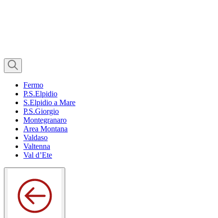
Fermo
P.S.Elpidio
S.Elpidio a Mare
P.S.Giorgio
Montegranaro
Area Montana
Valdaso
Valtenna
Val d’Ete