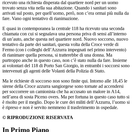
ricevuto una richiesta disperata dal quartiere nord per un uomo
trovato senza vita nella sua abitazione. Quando i sanitari sono
arrivati sul posto, per quell’uomo, però, non c’era ormai più nulla da
fare. Vano ogni tentativo di rianimazione.
E quasi in contemporanea la centrale 118 ha ricevuto una seconda
chiamata con cui si segnalava una persona priva di sensi all’interno
di un’auto, anche questa nel quartiere nord. Nuovo soccorso, nuovo
tentativo da parte dei sanitari, questa volta della Croce verde di
Fermo (con i colleghi dell’Azzurra impegnati nel primo intervento)
di rianimare quella persona, si tratterebbe di una donna. Ma
purtroppo anche in questo caso, non c’è stato nulla da fare. Insieme
ai volontari del 118 di Porto San Giorgio, in entrambi i soccorsi sono
intervenuti gli agenti delle Volanti della Polizia di Stato.
Ma le richieste di soccorso non sono finite qui. Intorno alle 18,45 le
sirene della Croce azzurra sangiorgese sono tornate ad accendersi
per soccorrere un camionista che ha accusato un malore in A14,
nell’area di sosta Piceno overs. Ma per fortuna in questo caso tutto si
è risolto per il meglio. Dopo le cure dei militi dell’Azzurra, l’uomo si
è ripreso e non è servito nemmeno il trasferimento in ospedale.
© RIPRODUZIONE RISERVATA
In Primo Piano