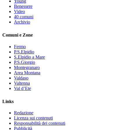
Young
Benessere
Video
40 comuni
Archivio
Comuni e Zone
Fermo
P.S.Elpidio
S.Elpidio a Mare
P.S.Giorgio
Montegranaro
Area Montana
Valdaso
Valtenna
Val d’Ete
Links
Redazione
Licenza sui contenuti
Responsabilità dei contenuti
Pubblicità