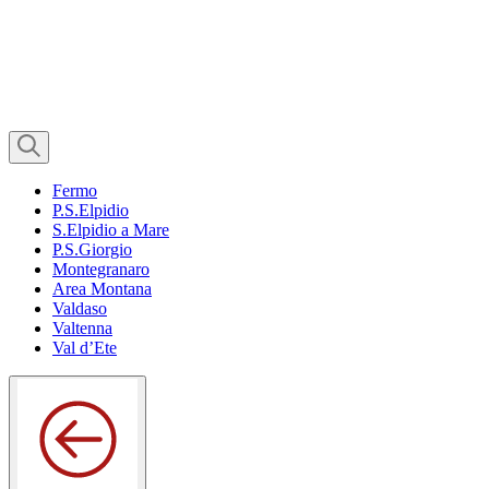
Fermo
P.S.Elpidio
S.Elpidio a Mare
P.S.Giorgio
Montegranaro
Area Montana
Valdaso
Valtenna
Val d’Ete