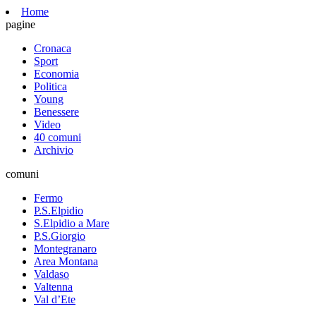
Home
pagine
Cronaca
Sport
Economia
Politica
Young
Benessere
Video
40 comuni
Archivio
comuni
Fermo
P.S.Elpidio
S.Elpidio a Mare
P.S.Giorgio
Montegranaro
Area Montana
Valdaso
Valtenna
Val d’Ete