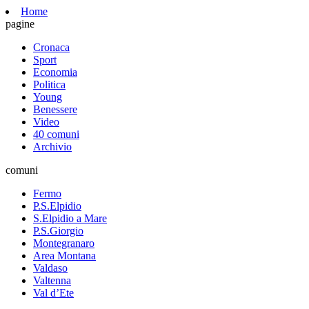
Home
pagine
Cronaca
Sport
Economia
Politica
Young
Benessere
Video
40 comuni
Archivio
comuni
Fermo
P.S.Elpidio
S.Elpidio a Mare
P.S.Giorgio
Montegranaro
Area Montana
Valdaso
Valtenna
Val d’Ete