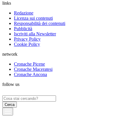
links
Redazione
Licenza sui contenuti
Responsabilità dei contenuti
Pubblicità
Iscriviti alla Newsletter
Privacy Policy
Cookie Policy
network
Cronache Picene
Cronache Maceratesi
Cronache Ancona
follow us
Ricerca
per: