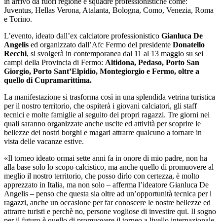
in arrivo da fuori regione e squadre professionistiche come:
Juventus, Hellas Verona, Atalanta, Bologna, Como, Venezia, Roma
e Torino.
L’evento, ideato dall’ex calciatore professionistico
Gianluca De
Angelis
ed organizzato dall’Afc Fermo del presidente
Donatello
Recchi
, si svolgerà in contemporanea dal 11 al 13 maggio su sei
campi della Provincia di Fermo:
Altidona, Pedaso, Porto San
Giorgio, Porto Sant’Elpidio, Montegiorgio e Fermo, oltre a
quello di Cupramarittima.
La manifestazione si trasforma così in una splendida vetrina turistica
per il nostro territorio, che ospiterà i giovani calciatori, gli staff
tecnici e molte famiglie al seguito dei propri ragazzi. Tre giorni nei
quali saranno organizzate anche uscite ed attività per scoprire le
bellezze dei nostri borghi e magari attrarre qualcuno a tornare in
vista delle vacanze estive.
«Il torneo ideato ormai sette anni fa in onore di mio padre, non ha
alla base solo lo scopo calcistico, ma anche quello di promuovere al
meglio il nostro territorio, che posso dirlo con certezza, è molto
apprezzato in Italia, ma non solo – afferma l’ideatore Gianluca De
Angelis – penso che questa sia oltre ad un’opportunità tecnica per i
ragazzi, anche un occasione per far conoscere le nostre bellezze ed
attrarre turisti e perchè no, persone vogliose di investire qui. Il sogno
per il futuro è quello di promuovere il torneo a livello internazionale,