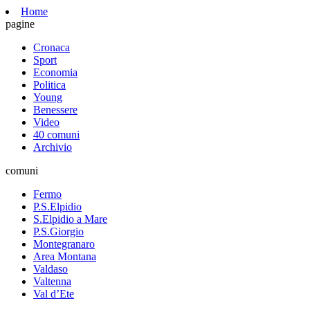
Home
pagine
Cronaca
Sport
Economia
Politica
Young
Benessere
Video
40 comuni
Archivio
comuni
Fermo
P.S.Elpidio
S.Elpidio a Mare
P.S.Giorgio
Montegranaro
Area Montana
Valdaso
Valtenna
Val d’Ete