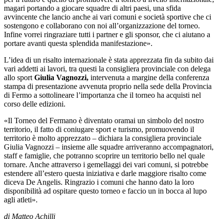
magari portando a giocare squadre di altri paesi, una sfida
avvincente che lancio anche ai vari comuni e società sportive che ci
sostengono e collaborano con noi all’organizzazione del torneo.
Infine vorrei ringraziare tutti i partner e gli sponsor, che ci aiutano a
portare avanti questa splendida manifestazione».
L’idea di un risalto internazionale è stata apprezzata fin da subito dai
vari addetti ai lavori, tra questi la consigliera provinciale con delega
allo sport
Giulia Vagnozzi,
intervenuta a margine della conferenza
stampa di presentazione avvenuta proprio nella sede della Provincia
di Fermo a sottolineare l’importanza che il torneo ha acquisti nel
corso delle edizioni.
«Il Torneo del Fermano è diventato oramai un simbolo del nostro
territorio, il fatto di coniugare sport e turismo, promuovendo il
territorio è molto apprezzato – dichiara la consigliera provinciale
Giulia Vagnozzi – insieme alle squadre arriveranno accompagnatori,
staff e famiglie, che potranno scoprire un territorio bello nel quale
tornare. Anche attraverso i gemellaggi dei vari comuni, si potrebbe
estendere all’estero questa iniziativa e darle maggiore risalto come
diceva De Angelis. Ringrazio i comuni che hanno dato la loro
disponibilità ad ospitare questo torneo e faccio un in bocca al lupo
agli atleti».
di Matteo Achilli