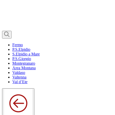
Fermo
P.S.Elpidio
S.Elpidio a Mare
P.S.Giorgio
Montegranaro
Area Montana
Valdaso
Valtenna
Val d’Ete