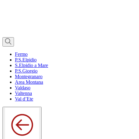
Fermo
P.S.Elpidio
S.Elpidio a Mare
P.S.Giorgio
Montegranaro
Area Montana
Valdaso
Valtenna
Val d’Ete