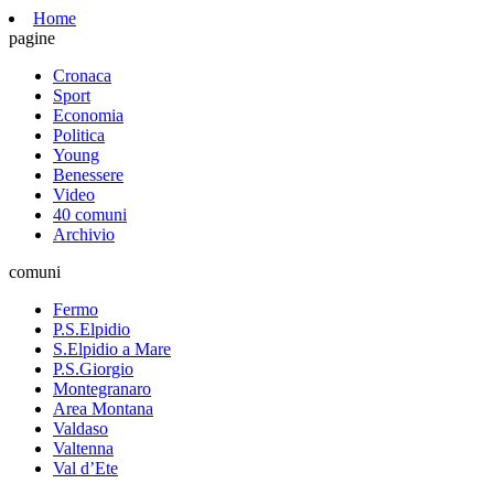
Home
pagine
Cronaca
Sport
Economia
Politica
Young
Benessere
Video
40 comuni
Archivio
comuni
Fermo
P.S.Elpidio
S.Elpidio a Mare
P.S.Giorgio
Montegranaro
Area Montana
Valdaso
Valtenna
Val d’Ete