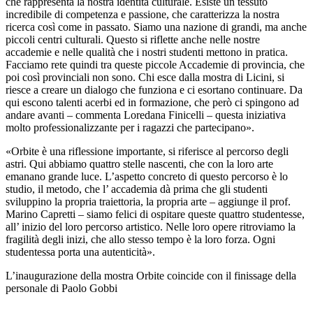
che rappresenta la nostra identità culturale. Esiste un tessuto
incredibile di competenza e passione, che caratterizza la nostra
ricerca così come in passato. Siamo una nazione di grandi, ma anche
piccoli centri culturali. Questo si riflette anche nelle nostre
accademie e nelle qualità che i nostri studenti mettono in pratica.
Facciamo rete quindi tra queste piccole Accademie di provincia, che
poi così provinciali non sono. Chi esce dalla mostra di Licini, si
riesce a creare un dialogo che funziona e ci esortano continuare. Da
qui escono talenti acerbi ed in formazione, che però ci spingono ad
andare avanti – commenta Loredana Finicelli – questa iniziativa
molto professionalizzante per i ragazzi che partecipano».
«Orbite è una riflessione importante, si riferisce al percorso degli
astri. Qui abbiamo quattro stelle nascenti, che con la loro arte
emanano grande luce. L’aspetto concreto di questo percorso è lo
studio, il metodo, che l’ accademia dà prima che gli studenti
sviluppino la propria traiettoria, la propria arte – aggiunge il prof.
Marino Capretti – siamo felici di ospitare queste quattro studentesse,
all’ inizio del loro percorso artistico. Nelle loro opere ritroviamo la
fragilità degli inizi, che allo stesso tempo è la loro forza. Ogni
studentessa porta una autenticità».
L’inaugurazione della mostra Orbite coincide con il finissage della
personale di Paolo Gobbi