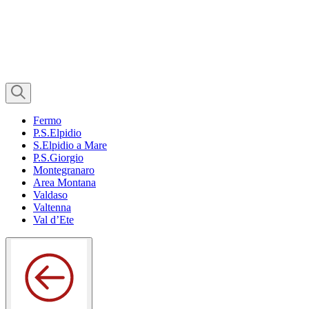
Fermo
P.S.Elpidio
S.Elpidio a Mare
P.S.Giorgio
Montegranaro
Area Montana
Valdaso
Valtenna
Val d’Ete