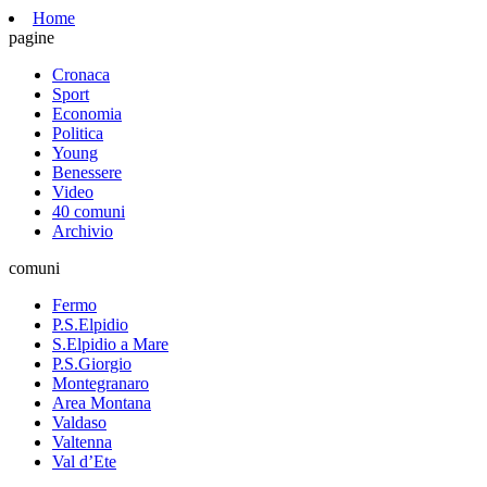
Home
pagine
Cronaca
Sport
Economia
Politica
Young
Benessere
Video
40 comuni
Archivio
comuni
Fermo
P.S.Elpidio
S.Elpidio a Mare
P.S.Giorgio
Montegranaro
Area Montana
Valdaso
Valtenna
Val d’Ete