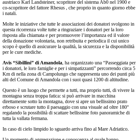
austriaco Karl Landsteiner, scopritore del sistema Ab0 nel 1900 e
co-scopritore del fattore Rhesus , che proprio in quanto giorno ebbe
i natali.
Molte le iniziative che tutte le associazioni dei donatori svolgono in
questa ricorrenza volte tutte a ringraziare i donatori per la loro
risposta alla chiamata e per promuovere l’importanza ed il valore
della donazione volontaria, non retribuita e periodica il cui unico
scopo è quello di assicurare la qualità, la sicurezza e la disponibilità
per le cure mediche.
Avis “Sibillini” di Amandola
, ha organizzato una “Passeggiata per
i donatori, le loro famiglie e per i simpatizzanti” percorrendo circa 5
Km di nella zona di Campolungo che rappresenta uno dei punti più
alti del Comune di Amandola con i suoi quasi 1200 di altitudine.
Questo è un luogo che permette a tutti, ma proprio tutti, di vivere la
montagna senza troppa fatica: si può arrivare in macchina
direttamente sotto la montagna, dove si apre un bellissimo prato
erboso e scrutare tutto il paesaggio con una visuale ad oltre 180°
regalando la possibilità di scattare bellissime foto panoramiche di
tutta la vallata fermana.
In caso di cielo limpido lo sguardo arriva fino al Mare Adriatico.
Un momento di aggregazione e conoscenza al quale hanno