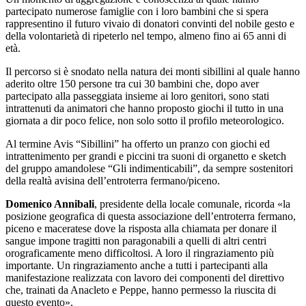
partecipato numerose famiglie con i loro bambini che si spera
rappresentino il futuro vivaio di donatori convinti del nobile gesto e
della volontarietà di ripeterlo nel tempo, almeno fino ai 65 anni di
età.
Il percorso si è snodato nella natura dei monti sibillini al quale hanno
aderito oltre 150 persone tra cui 30 bambini che, dopo aver
partecipato alla passeggiata insieme ai loro genitori, sono stati
intrattenuti da animatori che hanno proposto giochi il tutto in una
giornata a dir poco felice, non solo sotto il profilo meteorologico.
Al termine Avis “Sibillini” ha offerto un pranzo con giochi ed
intrattenimento per grandi e piccini tra suoni di organetto e sketch
del gruppo amandolese “Gli indimenticabili”, da sempre sostenitori
della realtà avisina dell’entroterra fermano/piceno.
Domenico Annibali
, presidente della locale comunale, ricorda «la
posizione geografica di questa associazione dell’entroterra fermano,
piceno e maceratese dove la risposta alla chiamata per donare il
sangue impone tragitti non paragonabili a quelli di altri centri
orograficamente meno difficoltosi. A loro il ringraziamento più
importante. Un ringraziamento anche a tutti i partecipanti alla
manifestazione realizzata con lavoro dei componenti del direttivo
che, trainati da Anacleto e Peppe, hanno permesso la riuscita di
questo evento».