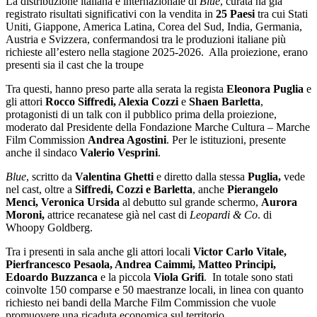
La distribuzione italiana e internazionale di
Blue
, curata ha già
registrato risultati significativi con la vendita in
25 Paesi
tra cui Stati
Uniti, Giappone, America Latina, Corea del Sud, India, Germania,
Austria e Svizzera, confermandosi tra le produzioni italiane più
richieste all’estero nella stagione 2025-2026. Alla proiezione, erano
presenti sia il cast che la troupe
Tra questi, hanno preso parte alla serata la regista
Eleonora Puglia
e
gli attori
Rocco Siffredi, Alexia Cozzi
e
Shaen Barletta
,
protagonisti di un talk con il pubblico prima della proiezione,
moderato dal Presidente della Fondazione Marche Cultura – Marche
Film Commission
Andrea Agostini
. Per le istituzioni, presente
anche il sindaco
Valerio Vesprini
.
Blue
, scritto da
Valentina Ghetti
e diretto dalla stessa
Puglia,
vede
nel cast, oltre a
Siffredi, Cozzi e Barletta
, anche
Pierangelo
Menci, Veronica Ursida
al debutto sul grande schermo,
Aurora
Moroni,
attrice recanatese già nel cast di
Leopardi & Co
. di
Whoopy Goldberg.
Tra i presenti in sala anche gli attori locali
Victor Carlo Vitale,
Pierfrancesco Pesaola, Andrea Caimmi, Matteo Principi,
Edoardo Buzzanca
e la piccola
Viola Grifi
. In totale sono stati
coinvolte 150 comparse e 50 maestranze locali, in linea con quanto
richiesto nei bandi della Marche Film Commission che vuole
promuovere una ricaduta economica sul territorio.