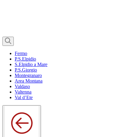
Fermo
P.S.Elpidio
S.Elpidio a Mare
P.S.Giorgio
Montegranaro
Area Montana
Valdaso
Valtenna
Val d’Ete