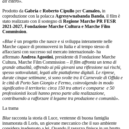
all’estero».
Prodotto da
Gabria
e
Roberto Cipullo
per
Camaleo,
in
coproduzione con la polacca
Agresywnabanda Banda
, il film è
stato realizzato con il sostegno di
Regione Marche PR FESR
2021-2027, Fondazione Marche Cultura e Marche Film
Commission
.
«Blue
è un progetto che nasce e si sviluppa interamente nelle
Marche capace di promuoversi in Italia e al tempo stesso di
affacciarsi con successo sul mercato internazionale- ha
affermato
Andrea Agostini
, presidente di Fondazione Marche
Cultura, Marche Film Commission –
Il film affronta un tema di
grande attualità, offrendo ai più giovani una riflessione sui rischi,
spesso sottovalutati, legati alle piattaforme digitali. Le riprese,
durate cinque settimane, si sono svolte tra il Carnevale di Offida e
le città di Porto San Giorgio e Fermo, coinvolgendo in modo
significativo il territorio: circa 150 tra attori e comparse e 50
professionisti locali hanno preso parte alla realizzazione,
contribuendo a rafforzare il legame tra produzione e comunità»
.
La trama
Blue
racconta la storia di Luce, ventenne di buona famiglia
innamorata di Loris, un giovane meccanico che il suo ambiente
considera inadeguato a lei. Quando il ragazzo finisce in un brutto