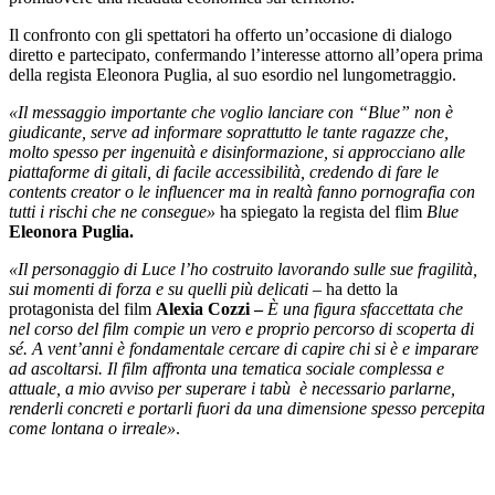
Il confronto con gli spettatori ha offerto un’occasione di dialogo
diretto e partecipato, confermando l’interesse attorno all’opera prima
della regista Eleonora Puglia, al suo esordio nel lungometraggio.
«Il messaggio importante che voglio lanciare con “Blue” non è
giudicante, serve ad informare soprattutto le tante ragazze che,
molto spesso per ingenuità e disinformazione, si approcciano alle
piattaforme di gitali, di facile accessibilità, credendo di fare le
contents creator o le influencer ma in realtà fanno pornografia con
tutti i rischi che ne consegue»
ha spiegato la regista del flim
Blue
Eleonora Puglia.
«Il personaggio di Luce l’ho costruito lavorando sulle sue fragilità,
sui momenti di forza e su quelli più delicati
– ha detto la
protagonista del film
Alexia Cozzi –
È una figura sfaccettata
che
nel corso del film compie un vero e proprio percorso di scoperta di
sé. A vent’anni è fondamentale cercare di capire chi si è e imparare
ad ascoltarsi. Il film affronta una tematica sociale complessa e
attuale, a mio avviso per superare i tabù è necessario parlarne,
renderli concreti e portarli fuori da una dimensione spesso percepita
come lontana o irreale»
.