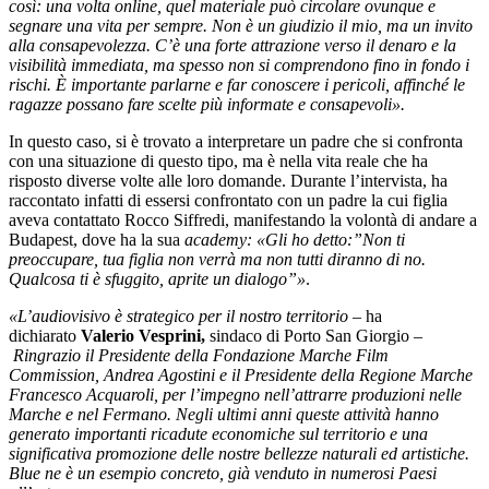
così: una volta online, quel materiale può circolare ovunque e
segnare una vita per sempre. Non è un giudizio il mio, ma un invito
alla consapevolezza. C’è una forte attrazione verso il denaro e la
visibilità immediata, ma spesso non si comprendono fino in fondo i
rischi. È importante parlarne e far conoscere i pericoli, affinché le
ragazze possano fare scelte più informate e consapevoli».
In questo caso, si è trovato a interpretare un padre che si confronta
con una situazione di questo tipo, ma è nella vita reale che ha
risposto diverse volte alle loro domande. Durante l’intervista, ha
raccontato infatti di essersi confrontato con un padre la cui figlia
aveva contattato Rocco Siffredi, manifestando la volontà di andare a
Budapest, dove ha la sua
academy: «Gli ho detto:”Non ti
preoccupare, tua figlia non verrà ma non tutti diranno di no.
Qualcosa ti è sfuggito, aprite un dialogo”»
.
«L’audiovisivo è strategico per il nostro territorio
– ha
dichiarato
Valerio Vesprini,
sindaco di Porto San Giorgio –
Ringrazio il Presidente della Fondazione Marche Film
Commission, Andrea Agostini e il Presidente della Regione Marche
Francesco Acquaroli, per l’impegno nell’attrarre produzioni nelle
Marche e nel Fermano. Negli ultimi anni queste attività hanno
generato importanti ricadute economiche sul territorio e una
significativa promozione delle nostre bellezze naturali ed artistiche.
Blue ne è un esempio concreto, già venduto in numerosi Paesi