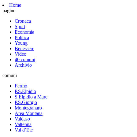
Home
pagine
Cronaca
Sport
Economia
Politica
Young
Benessere
Video
40 comuni
Archivio
comuni
Fermo
P.S.Elpidio
S.Elpidio a Mare
P.S.Giorgio
Montegranaro
Area Montana
Valdaso
Valtenna
Val d’Ete