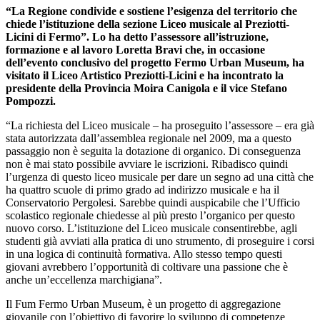
“La Regione condivide e sostiene l’esigenza del territorio che
chiede l’istituzione della sezione Liceo musicale al Preziotti-
Licini di Fermo”. Lo ha detto l’assessore all’istruzione,
formazione e al lavoro Loretta Bravi che, in occasione
dell’evento conclusivo del progetto Fermo Urban Museum, ha
visitato il Liceo Artistico Preziotti-Licini e ha incontrato la
presidente della Provincia Moira Canigola e il vice Stefano
Pompozzi.
“La richiesta del Liceo musicale – ha proseguito l’assessore – era già
stata autorizzata dall’assemblea regionale nel 2009, ma a questo
passaggio non è seguita la dotazione di organico. Di conseguenza
non è mai stato possibile avviare le iscrizioni. Ribadisco quindi
l’urgenza di questo liceo musicale per dare un segno ad una città che
ha quattro scuole di primo grado ad indirizzo musicale e ha il
Conservatorio Pergolesi. Sarebbe quindi auspicabile che l’Ufficio
scolastico regionale chiedesse al più presto l’organico per questo
nuovo corso. L’istituzione del Liceo musicale consentirebbe, agli
studenti già avviati alla pratica di uno strumento, di proseguire i corsi
in una logica di continuità formativa. Allo stesso tempo questi
giovani avrebbero l’opportunità di coltivare una passione che è
anche un’eccellenza marchigiana”.
Il Fum Fermo Urban Museum, è un progetto di aggregazione
giovanile con l’obiettivo di favorire lo sviluppo di competenze