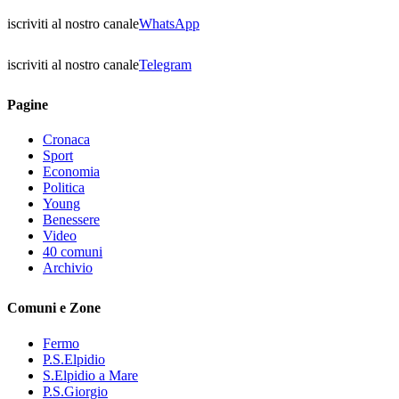
iscriviti al nostro canale
WhatsApp
iscriviti al nostro canale
Telegram
Pagine
Cronaca
Sport
Economia
Politica
Young
Benessere
Video
40 comuni
Archivio
Comuni e Zone
Fermo
P.S.Elpidio
S.Elpidio a Mare
P.S.Giorgio