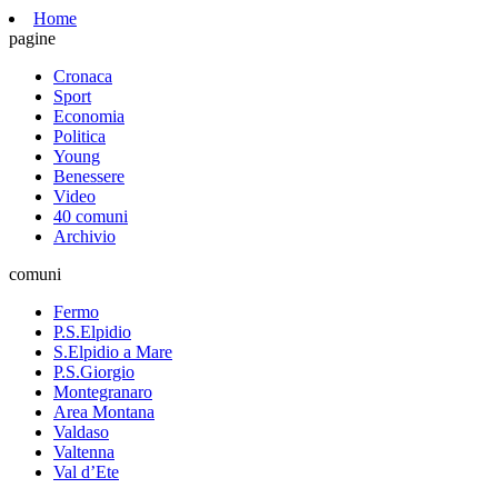
Home
pagine
Cronaca
Sport
Economia
Politica
Young
Benessere
Video
40 comuni
Archivio
comuni
Fermo
P.S.Elpidio
S.Elpidio a Mare
P.S.Giorgio
Montegranaro
Area Montana
Valdaso
Valtenna
Val d’Ete