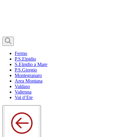
Fermo
P.S.Elpidio
S.Elpidio a Mare
P.S.Giorgio
Montegranaro
Area Montana
Valdaso
Valtenna
Val d’Ete