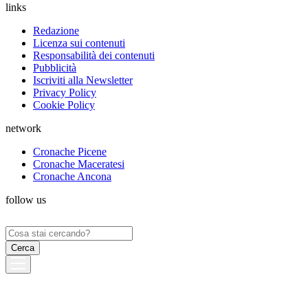
links
Redazione
Licenza sui contenuti
Responsabilità dei contenuti
Pubblicità
Iscriviti alla Newsletter
Privacy Policy
Cookie Policy
network
Cronache Picene
Cronache Maceratesi
Cronache Ancona
follow us
Ricerca
per: