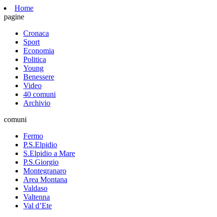
Home
pagine
Cronaca
Sport
Economia
Politica
Young
Benessere
Video
40 comuni
Archivio
comuni
Fermo
P.S.Elpidio
S.Elpidio a Mare
P.S.Giorgio
Montegranaro
Area Montana
Valdaso
Valtenna
Val d’Ete