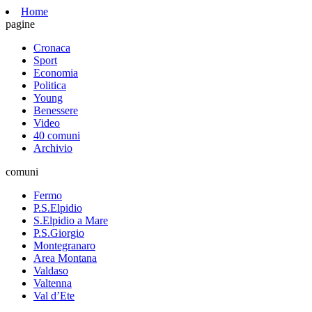
Home
pagine
Cronaca
Sport
Economia
Politica
Young
Benessere
Video
40 comuni
Archivio
comuni
Fermo
P.S.Elpidio
S.Elpidio a Mare
P.S.Giorgio
Montegranaro
Area Montana
Valdaso
Valtenna
Val d’Ete