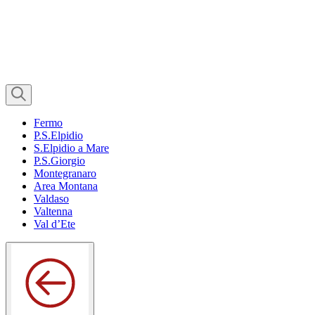
Fermo
P.S.Elpidio
S.Elpidio a Mare
P.S.Giorgio
Montegranaro
Area Montana
Valdaso
Valtenna
Val d’Ete