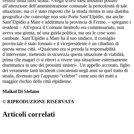
vettura finita fuori strada. «Negli scorsi mesi abbiamo portato
all’attenzione dell’amministrazione comunale la pericolosità di tale
situazione, ma ci è stato risposto che la strada rientra in una diatriba
geografica che coinvolge non solo Porto Sant’Elpidio, ma anche
Sant’Elpidio a Mare e addirittura la provincia di Fermo. – spiegano i
residenti – All’epoca il Comune limitrofo era commissariato, non
aveva una giunta, né una guida politica, ma ora le cose sono
cambiate. Sant’Elpidio a Mare ha il suo sindaco, il consiglio
provinciale è stato formato e il vicepresidente è un cittadino di
questa stessa città. «Qualcuno ora si prenda la responsabilità
d’intervenire, mettendo in sicurezza questa situazione di viabilità,
prima che magari ci si ritrovi a vivere una situazione estremamente
drammatica in uno dei prossimi sinistri». Un appello accorato, figlio
dei veramente tanti incidenti concatenati negli anni su quel tratto di
strada, divenuto per l’appunto “celebre” come uno dei tratti a
maggior rischio della città elpidiense.
Maikol Di Stefano
© RIPRODUZIONE RISERVATA
Articoli correlati