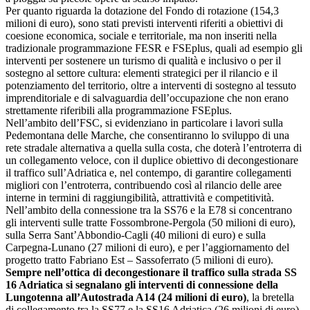
Per quanto riguarda la dotazione del Fondo di rotazione (154,3
milioni di euro), sono stati previsti interventi riferiti a obiettivi di
coesione economica, sociale e territoriale, ma non inseriti nella
tradizionale programmazione FESR e FSEplus, quali ad esempio gli
interventi per sostenere un turismo di qualità e inclusivo o per il
sostegno al settore cultura: elementi strategici per il rilancio e il
potenziamento del territorio, oltre a interventi di sostegno al tessuto
imprenditoriale e di salvaguardia dell’occupazione che non erano
strettamente riferibili alla programmazione FSEplus.
Nell’ambito dell’FSC, si evidenziano in particolare i lavori sulla
Pedemontana delle Marche, che consentiranno lo sviluppo di una
rete stradale alternativa a quella sulla costa, che doterà l’entroterra di
un collegamento veloce, con il duplice obiettivo di decongestionare
il traffico sull’Adriatica e, nel contempo, di garantire collegamenti
migliori con l’entroterra, contribuendo così al rilancio delle aree
interne in termini di raggiungibilità, attrattività e competitività.
Nell’ambito della connessione tra la SS76 e la E78 si concentrano
gli interventi sulle tratte Fossombrone-Pergola (50 milioni di euro),
sulla Serra Sant’Abbondio-Cagli (40 milioni di euro) e sulla
Carpegna-Lunano (27 milioni di euro), e per l’aggiornamento del
progetto tratto Fabriano Est – Sassoferrato (5 milioni di euro).
Sempre nell’ottica di decongestionare il traffico sulla strada SS
16 Adriatica si segnalano gli interventi di connessione della
Lungotenna all’Autostrada A14 (24 milioni di euro)
, la bretella
di collegamento tra la SS77 e la SS16 Adriatica (26 milioni di euro)