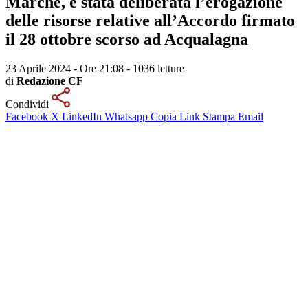
Marche, è stata deliberata l’erogazione
delle risorse relative all’Accordo firmato
il 28 ottobre scorso ad Acqualagna
23 Aprile 2024 - Ore 21:08
-
1036 letture
di
Redazione CF
Condividi
Facebook
X
LinkedIn
Whatsapp
Copia Link
Stampa
Email