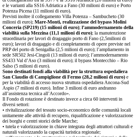
e le varianti alla SS16 Adriatica a Fano (30 milioni di euro) e Porto
Potenza Picena (11 milioni di euro).
Previsti inoltre il collegamento Villa Potenza – Sambucheto (30
milioni di euro);
Mare-Monti, realizzazione del bypass Molini
Conceria (SP219) (15 milioni di euro)
;
l’ammodernamento della
viabilità sulla Mezzina (11,1 milioni di euro)
; la manutenzione
straordinaria per lavori di dragaggio porto di Fano (2,5milioni di
euro); lavori di dragaggio e di completamento di opere previste nel
PRP del porto di Senigallia (2,5 milioni di euro); l’ampliamento in
sede SR502 Jesi-Cingoli (13 milioni di euro); l’ammodernamento
SS433 Val d’Aso (3 milioni di euro); il bypass Montecchio – Rio
Salso (5 milioni di euro).
Sono destinati fondi alla viabilità per la struttura ospedaliera
San Claudio di Campiglione di Fermo (28,2 milioni di euro)
e
per la viabilità di accesso nuova struttura ospedaliera Ancona-Sud
Aspio (7 milioni di euro). Infine 3 milioni di euro andranno
all’assistenza tecnica all’Accordo».
Il Fondo di rotazione è destinato invece a circa 60 interventi in
diversi settori:
• rivitalizzazione del tessuto socio-economico delle comunità locali
unitamente alle attività di recupero, riqualificazione e valorizzazione
dei borghi e centri storici delle Marche;
• tutela e valorizzazione in chiave integrata degli attrattori culturali e
naturali valorizzando la capacità turistica regionale;