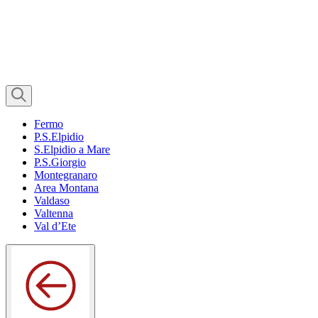
Fermo
P.S.Elpidio
S.Elpidio a Mare
P.S.Giorgio
Montegranaro
Area Montana
Valdaso
Valtenna
Val d’Ete