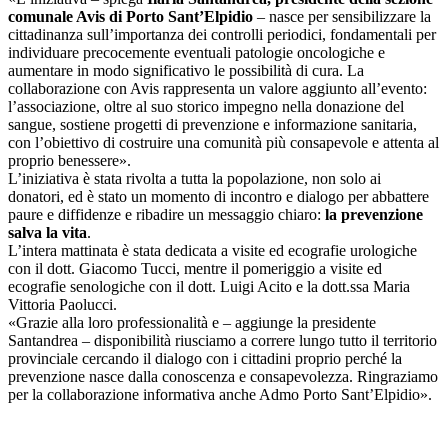
comunale Avis di Porto Sant’Elpidio
– nasce per sensibilizzare la
cittadinanza sull’importanza dei controlli periodici, fondamentali per
individuare precocemente eventuali patologie oncologiche e
aumentare in modo significativo le possibilità di cura. La
collaborazione con Avis rappresenta un valore aggiunto all’evento:
l’associazione, oltre al suo storico impegno nella donazione del
sangue, sostiene progetti di prevenzione e informazione sanitaria,
con l’obiettivo di costruire una comunità più consapevole e attenta al
proprio benessere».
L’iniziativa è stata rivolta a tutta la popolazione, non solo ai
donatori, ed è stato un momento di incontro e dialogo per abbattere
paure e diffidenze e ribadire un messaggio chiaro:
la prevenzione
salva la vita
.
L’intera mattinata è stata dedicata a visite ed ecografie urologiche
con il dott. Giacomo Tucci, mentre il pomeriggio a visite ed
ecografie senologiche con il dott. Luigi Acito e la dott.ssa Maria
Vittoria Paolucci.
«Grazie alla loro professionalità e – aggiunge la presidente
Santandrea – disponibilità riusciamo a correre lungo tutto il territorio
provinciale cercando il dialogo con i cittadini proprio perché la
prevenzione nasce dalla conoscenza e consapevolezza. Ringraziamo
per la collaborazione informativa anche Admo Porto Sant’Elpidio».