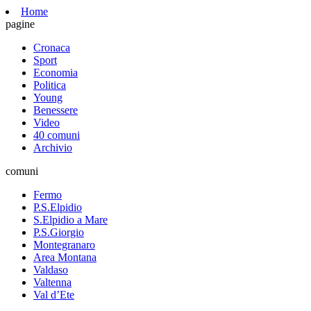
Home
pagine
Cronaca
Sport
Economia
Politica
Young
Benessere
Video
40 comuni
Archivio
comuni
Fermo
P.S.Elpidio
S.Elpidio a Mare
P.S.Giorgio
Montegranaro
Area Montana
Valdaso
Valtenna
Val d’Ete