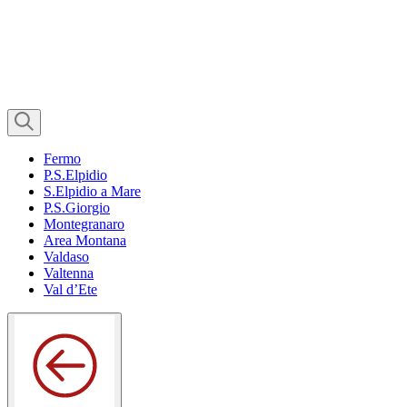
Fermo
P.S.Elpidio
S.Elpidio a Mare
P.S.Giorgio
Montegranaro
Area Montana
Valdaso
Valtenna
Val d’Ete