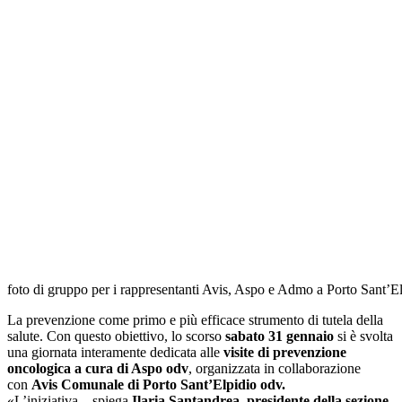
foto di gruppo per i rappresentanti Avis, Aspo e Admo a Porto Sant’E
La prevenzione come primo e più efficace strumento di tutela della
salute. Con questo obiettivo, lo scorso
sabato 31 gennaio
si è svolta
una giornata interamente dedicata alle
visite di prevenzione
oncologica a cura di Aspo odv
, organizzata in collaborazione
con
Avis Comunale di Porto Sant’Elpidio odv.
«L’iniziativa – spiega
Ilaria Santandrea, presidente della sezione