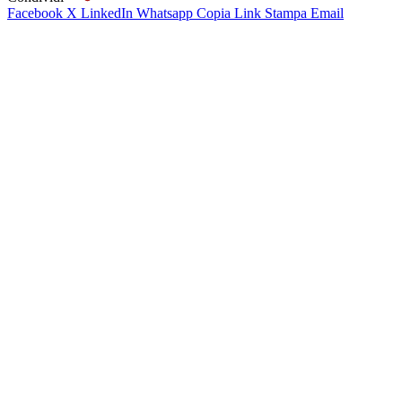
Facebook
X
LinkedIn
Whatsapp
Copia Link
Stampa
Email