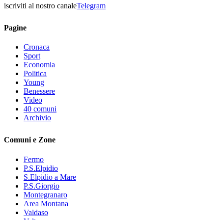
iscriviti al nostro canale
Telegram
Pagine
Cronaca
Sport
Economia
Politica
Young
Benessere
Video
40 comuni
Archivio
Comuni e Zone
Fermo
P.S.Elpidio
S.Elpidio a Mare
P.S.Giorgio
Montegranaro
Area Montana
Valdaso